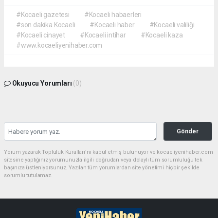
#Kocaeli gazetesi
#Kocaeli habaerleri
#son dakika Kocaeli
#Kocaeli haber
#Kocaeli valiliği
#Kocaeli cinayet
#Kocaeli intihar
#Kocaeli kaza
#www.kocaeliyenihaber.com
Okuyucu Yorumları
(0)
Gönder
Yorum yazarak Topluluk Kuralları’nı kabul etmiş bulunuyor ve kocaeliyenihaber.com
sitesine yaptığınız yorumunuzla ilgili doğrudan veya dolaylı tüm sorumluluğu tek
başınıza üstleniyorsunuz. Yazılan tüm yorumlardan site yönetimi hiçbir şekilde
sorumlu tutulamaz.