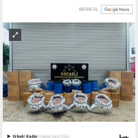
ABONE OL
Erkek
|
Kadın
(Haberi Sesli Oku)