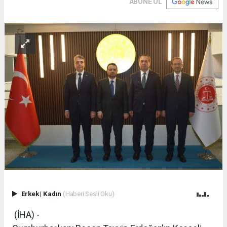
ABONE OL
Erkek
|
Kadın
(Haberi Sesli Oku)
(İHA) -