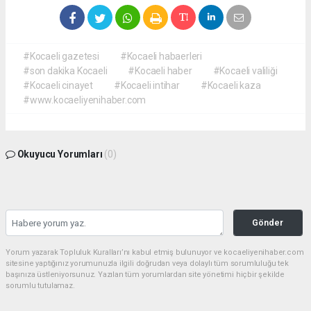
#Kocaeli gazetesi
#Kocaeli habaerleri
#son dakika Kocaeli
#Kocaeli haber
#Kocaeli valiliği
#Kocaeli cinayet
#Kocaeli intihar
#Kocaeli kaza
#www.kocaeliyenihaber.com
Okuyucu Yorumları
(0)
Gönder
Yorum yazarak Topluluk Kuralları’nı kabul etmiş bulunuyor ve kocaeliyenihaber.com
sitesine yaptığınız yorumunuzla ilgili doğrudan veya dolaylı tüm sorumluluğu tek
başınıza üstleniyorsunuz. Yazılan tüm yorumlardan site yönetimi hiçbir şekilde
sorumlu tutulamaz.