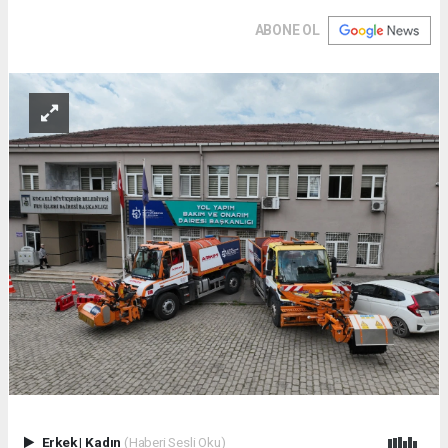
ABONE OL
Erkek
|
Kadın
(Haberi Sesli Oku)