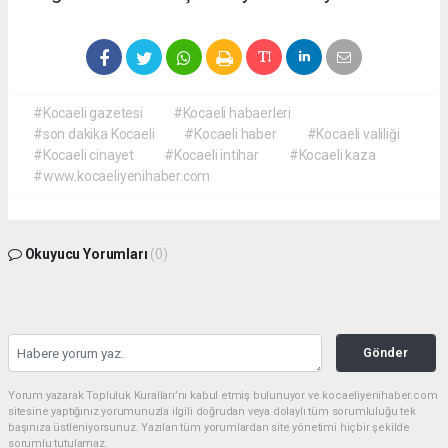
#Kocaeli gazetesi
#Kocaeli habaerleri
#son dakika Kocaeli
#Kocaeli haber
#Kocaeli valiliği
#Kocaeli cinayet
#Kocaeli intihar
#Kocaeli kaza
#www.kocaeliyenihaber.com
Okuyucu Yorumları
(0)
Gönder
Yorum yazarak Topluluk Kuralları’nı kabul etmiş bulunuyor ve kocaeliyenihaber.com
sitesine yaptığınız yorumunuzla ilgili doğrudan veya dolaylı tüm sorumluluğu tek
başınıza üstleniyorsunuz. Yazılan tüm yorumlardan site yönetimi hiçbir şekilde
sorumlu tutulamaz.