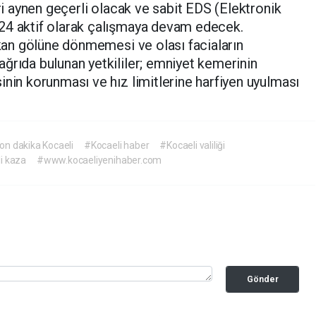
eri aynen geçerli olacak ve sabit EDS (Elektronik
24 aktif olarak çalışmaya devam edecek.
n kan gölüne dönmemesi ve olası faciaların
ğrıda bulunan yetkililer; emniyet kemerinin
inin korunması ve hız limitlerine harfiyen uyulması
on dakika Kocaeli
#Kocaeli haber
#Kocaeli valiliği
i kaza
#www.kocaeliyenihaber.com
Gönder