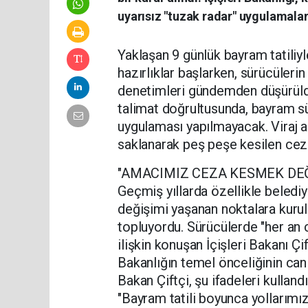
uyarısız "tuzak radar" uygulamalar
Yaklaşan 9 günlük bayram tatiliyle
hazırlıklar başlarken, sürücülerin
denetimleri gündemden düşürüldü.
talimat doğrultusunda, bayram sür
uygulaması yapılmayacak. Viraj ar
saklanarak peş peşe kesilen ceza
"AMACIMIZ CEZA KESMEK DEĞ
Geçmiş yıllarda özellikle beledi
değişimi yaşanan noktalara kuru
topluyordu. Sürücülerde "her an 
ilişkin konuşan İçişleri Bakanı Çif
Bakanlığın temel önceliğinin can
Bakan Çiftçi, şu ifadeleri kullandı
"Bayram tatili boyunca yollarımı