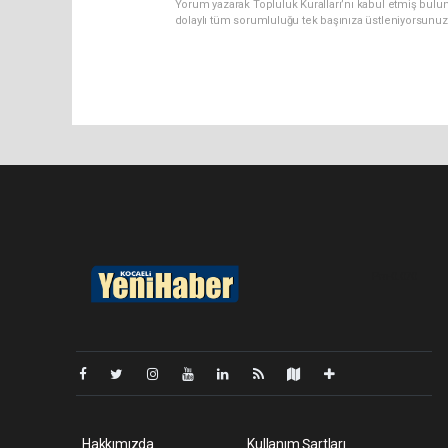
Yorum yazarak Topluluk Kuralları’nı kabul etmiş bulu
dolaylı tüm sorumluluğu tek başınıza üstleniyorsunuz
Pro-0.070
Hakkımızda
Kullanım Şartları