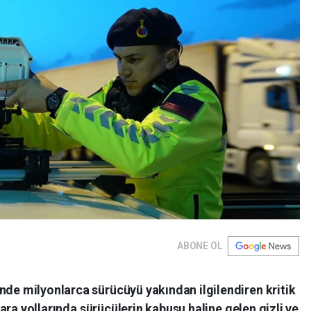
ABONE OL
nde milyonlarca sürücüyü yakından ilgilendiren kritik
, kara yollarında sürücülerin kabusu haline gelen gizli ve