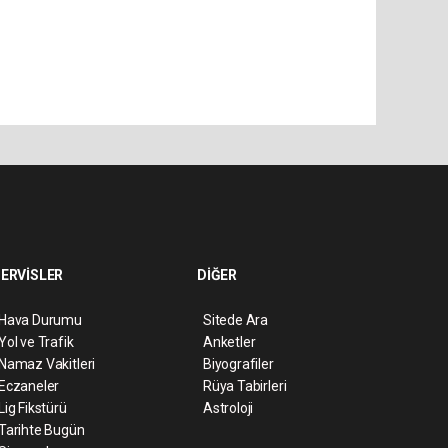
ERVİSLER
DİĞER
Hava Durumu
Sitede Ara
Yol ve Trafik
Anketler
Namaz Vakitleri
Biyografiler
Eczaneler
Rüya Tabirleri
Lig Fikstürü
Astroloji
Tarihte Bugün