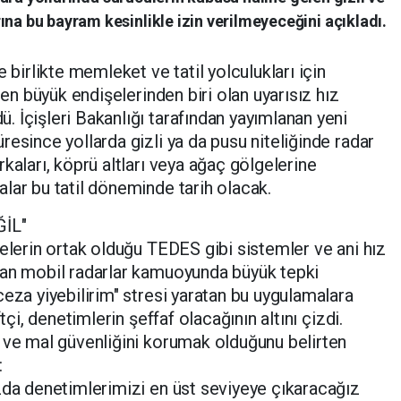
ına bu bayram kesinlikle izin verilmeyeceğini açıkladı.
 birlikte memleket ve tatil yolculukları için
 en büyük endişelerinden biri olan uyarısız hız
 İçişleri Bakanlığı tarafından yayımlanan yeni
esince yollarda gizli ya da pusu niteliğinde radar
kaları, köprü altları veya ağaç gölgelerine
lar bu tatil döneminde tarih olacak.
İL"
yelerin ortak olduğu TEDES gibi sistemler ve ani hız
lan mobil radarlar kamuoyunda büyük tepki
ceza yiyebilirim" stresi yaratan bu uygulamalara
tçi, denetimlerin şeffaf olacağının altını çizdi.
 ve mal güvenliğini korumak olduğunu belirten
:
zda denetimlerimizi en üst seviyeye çıkaracağız