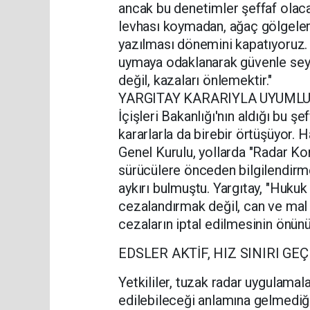
ancak bu denetimler şeffaf olac
levhası koymadan, ağaç gölgeleri
yazılması dönemini kapatıyoruz. S
uymaya odaklanarak güvenle sey
değil, kazaları önlemektir."
YARGITAY KARARIYLA UYUML
İçişleri Bakanlığı'nın aldığı bu ş
kararlarla da birebir örtüşüyor. 
Genel Kurulu, yollarda "Radar Ko
sürücülere önceden bilgilendirme
aykırı bulmuştu. Yargıtay, "Hukuk
cezalandırmak değil, can ve mal 
cezaların iptal edilmesinin önünü
EDSLER AKTİF, HIZ SINIRI GEÇ
Yetkililer, tuzak radar uygulamalar
edilebileceği anlamına gelmediği