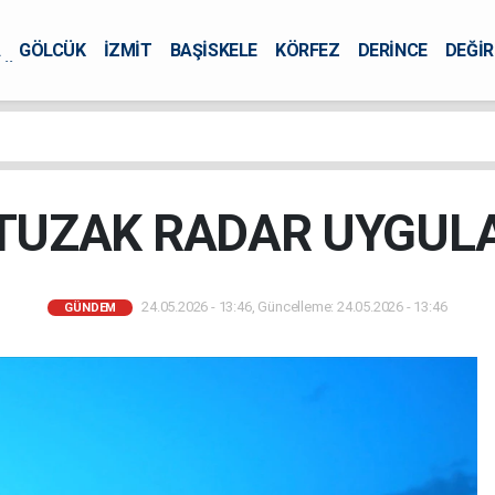
A
GÖLCÜK
İZMİT
BAŞİSKELE
KÖRFEZ
DERİNCE
DEĞİ
ÜRSEL
TUZAK RADAR UYGUL
24.05.2026 - 13:46, Güncelleme: 24.05.2026 - 13:46
GÜNDEM