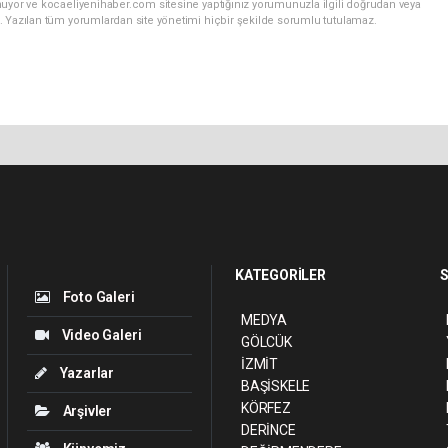
nuyor ve kocaeliyenihaber.com sitesine yaptığınız yorumunuzla ilgili doğrudan veya
. Yazılan tüm yorumlardan site yönetimi hiçbir şekilde sorumlu tutulamaz.
KATEGORİLER
S
Foto Galeri
MEDYA
Video Galeri
GÖLCÜK
İZMİT
Yazarlar
BAŞİSKELE
KÖRFEZ
Arşivler
DERİNCE