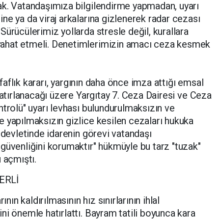
ak. Vatandaşımıza bilgilendirme yapmadan, uyarı
ne ya da viraj arkalarına gizlenerek radar cezası
ürücülerimiz yollarda stresle değil, kurallara
ahat etmeli. Denetimlerimizin amacı ceza kesmek
U
effaflık kararı, yargının daha önce imza attığı emsal
Hatırlanacağı üzere Yargıtay 7. Ceza Dairesi ve Ceza
ntrolü" uyarı levhası bulundurulmaksızın ve
 yapılmaksızın gizlice kesilen cezaları hukuka
 devletinde idarenin görevi vatandaşı
güvenliğini korumaktır" hükmüyle bu tarz "tuzak"
 açmıştı.
ERLİ
ının kaldırılmasının hız sınırlarının ihlal
ni önemle hatırlattı. Bayram tatili boyunca kara