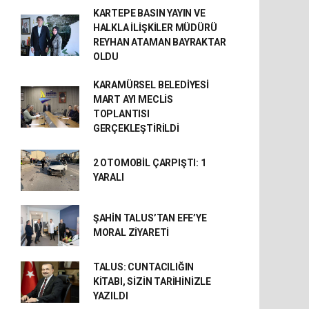
KARTEPE BASIN YAYIN VE
HALKLA İLİŞKİLER MÜDÜRÜ
REYHAN ATAMAN BAYRAKTAR
OLDU
KARAMÜRSEL BELEDİYESİ
MART AYI MECLİS
TOPLANTISI
GERÇEKLEŞTİRİLDİ
2 OTOMOBİL ÇARPIŞTI: 1
YARALI
ŞAHİN TALUS’TAN EFE’YE
MORAL ZİYARETİ
TALUS: CUNTACILIĞIN
KİTABI, SİZİN TARİHİNİZLE
YAZILDI