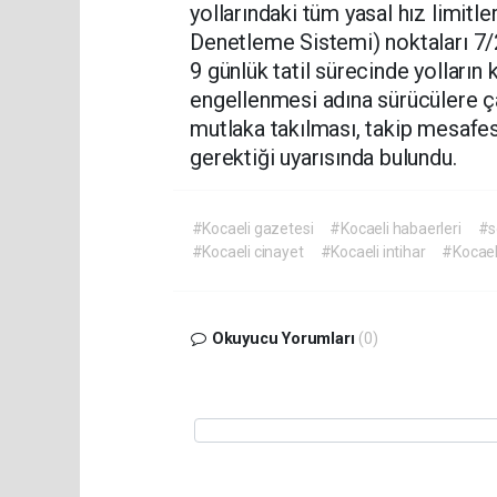
yollarındaki tüm yasal hız limitl
Denetleme Sistemi) noktaları 7/
9 günlük tatil sürecinde yolları
engellenmesi adına sürücülere ça
mutlaka takılması, takip mesafes
gerektiği uyarısında bulundu.
#Kocaeli gazetesi
#Kocaeli habaerleri
#s
#Kocaeli cinayet
#Kocaeli intihar
#Kocael
Okuyucu Yorumları
(0)