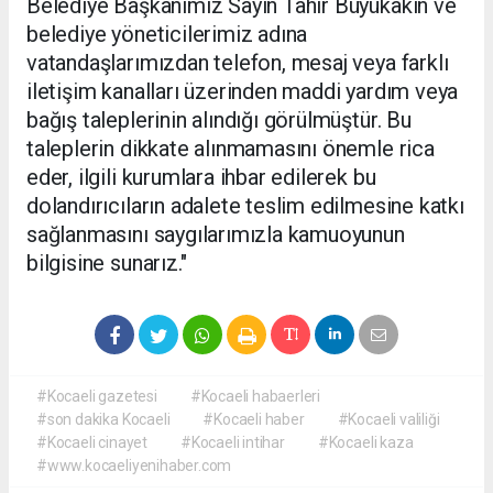
Belediye Başkanımız Sayın Tahir Büyükakın ve
belediye yöneticilerimiz adına
vatandaşlarımızdan telefon, mesaj veya farklı
iletişim kanalları üzerinden maddi yardım veya
bağış taleplerinin alındığı görülmüştür. Bu
taleplerin dikkate alınmamasını önemle rica
eder, ilgili kurumlara ihbar edilerek bu
dolandırıcıların adalete teslim edilmesine katkı
sağlanmasını saygılarımızla kamuoyunun
bilgisine sunarız."
#Kocaeli gazetesi
#Kocaeli habaerleri
#son dakika Kocaeli
#Kocaeli haber
#Kocaeli valiliği
#Kocaeli cinayet
#Kocaeli intihar
#Kocaeli kaza
#www.kocaeliyenihaber.com