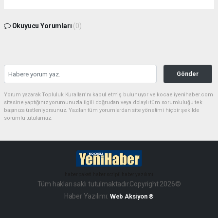
Okuyucu Yorumları
(0)
Gönder
Yorum yazarak Topluluk Kuralları’nı kabul etmiş bulunuyor ve kocaeliyenihaber.com
sitesine yaptığınız yorumunuzla ilgili doğrudan veya dolaylı tüm sorumluluğu tek
başınıza üstleniyorsunuz. Yazılan tüm yorumlardan site yönetimi hiçbir şekilde
sorumlu tutulamaz.
haber paketi
haber scripti
haber yazılımı
Tüm hakları saklı tutulmaktadır.Copyright 2026©
Haber Yazılımı:
Web Aksiyon ®