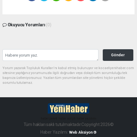
Okuyucu Yorumları
(0)
Gönder
Yorum yazarak Topluluk Kuralları’nı kabul etmiş bulunuyor ve kocaeliyenihaber.com
sitesine yaptığınız yorumunuzla ilgili doğrudan veya dolaylı tüm sorumluluğu tek
başınıza üstleniyorsunuz. Yazılan tüm yorumlardan site yönetimi hiçbir şekilde
sorumlu tutulamaz.
haber paketi
haber scripti
haber yazılımı
Tüm hakları saklı tutulmaktadır.Copyright 2026©
Haber Yazılımı:
Web Aksiyon ®