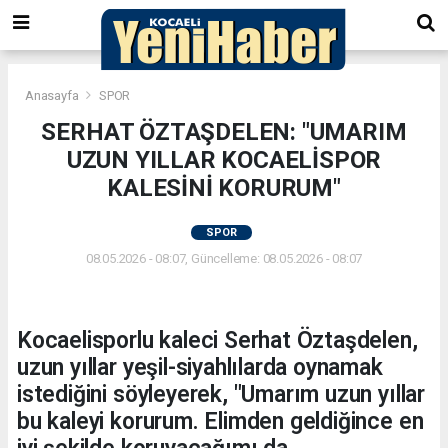
Anasayfa
SPOR
SERHAT ÖZTAŞDELEN: "UMARIM
UZUN YILLAR KOCAELİSPOR
KALESİNİ KORURUM"
SPOR
08.05.2026 - 08:07, Güncelleme: 08.05.2026 - 08:07
Kocaelisporlu kaleci Serhat Öztaşdelen,
uzun yıllar yeşil-siyahlılarda oynamak
istediğini söyleyerek, "Umarım uzun yıllar
bu kaleyi korurum. Elimden geldiğince en