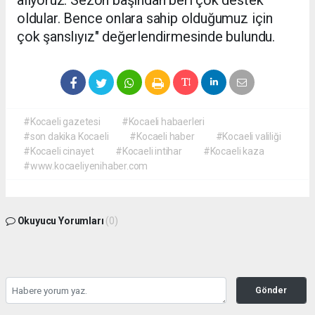
alıyoruz. Sezon başından beri çok destek
oldular. Bence onlara sahip olduğumuz için
çok şanslıyız" değerlendirmesinde bulundu.
#Kocaeli gazetesi
#Kocaeli habaerleri
#son dakika Kocaeli
#Kocaeli haber
#Kocaeli valiliği
#Kocaeli cinayet
#Kocaeli intihar
#Kocaeli kaza
#www.kocaeliyenihaber.com
Okuyucu Yorumları
(0)
Gönder