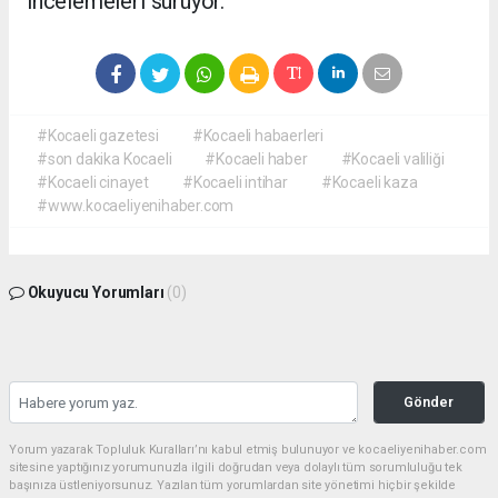
incelemeleri sürüyor.
#Kocaeli gazetesi
#Kocaeli habaerleri
#son dakika Kocaeli
#Kocaeli haber
#Kocaeli valiliği
#Kocaeli cinayet
#Kocaeli intihar
#Kocaeli kaza
#www.kocaeliyenihaber.com
Okuyucu Yorumları
(0)
Gönder
Yorum yazarak Topluluk Kuralları’nı kabul etmiş bulunuyor ve kocaeliyenihaber.com
sitesine yaptığınız yorumunuzla ilgili doğrudan veya dolaylı tüm sorumluluğu tek
başınıza üstleniyorsunuz. Yazılan tüm yorumlardan site yönetimi hiçbir şekilde