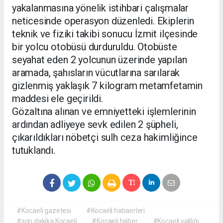
yakalanmasına yönelik istihbari çalışmalar
neticesinde operasyon düzenledi. Ekiplerin
teknik ve fiziki takibi sonucu İzmit ilçesinde
bir yolcu otobüsü durduruldu. Otobüste
seyahat eden 2 yolcunun üzerinde yapılan
aramada, şahısların vücutlarına sarılarak
gizlenmiş yaklaşık 7 kilogram metamfetamin
maddesi ele geçirildi.
Gözaltına alınan ve emniyetteki işlemlerinin
ardından adliyeye sevk edilen 2 şüpheli,
çıkarıldıkları nöbetçi sulh ceza hakimliğince
tutuklandı.
#Kocaeli gazetesi
#Kocaeli habaerleri
#son dakika Kocaeli
#Kocaeli haber
#Kocaeli valiliği