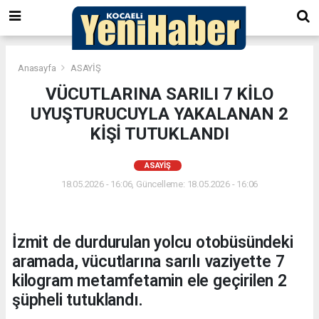
Anasayfa
ASAYİŞ
VÜCUTLARINA SARILI 7 KİLO
UYUŞTURUCUYLA YAKALANAN 2
KİŞİ TUTUKLANDI
ASAYİŞ
18.05.2026 - 16:06, Güncelleme: 18.05.2026 - 16:06
İzmit de durdurulan yolcu otobüsündeki
aramada, vücutlarına sarılı vaziyette 7
kilogram metamfetamin ele geçirilen 2
şüpheli tutuklandı.