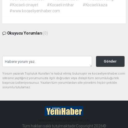
#Kocaeli cinayet
#Kocaeli intihar
#Kocaeli kaza
#www.kocaeliyenihaber.com
Okuyucu Yorumları
(0)
Gönder
Yorum yazarak Topluluk Kuralları’nı kabul etmiş bulunuyor ve kocaeliyenihaber.com
sitesine yaptığınız yorumunuzla ilgili doğrudan veya dolaylı tüm sorumluluğu tek
başınıza üstleniyorsunuz. Yazılan tüm yorumlardan site yönetimi hiçbir şekilde
sorumlu tutulamaz.
haber paketi
haber scripti
haber yazılımı
Tüm hakları saklı tutulmaktadır.Copyright 2026©