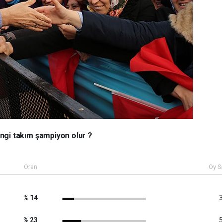
ngi takım şampiyon olur ?
Oran
Oy S
% 14
3
% 23
5