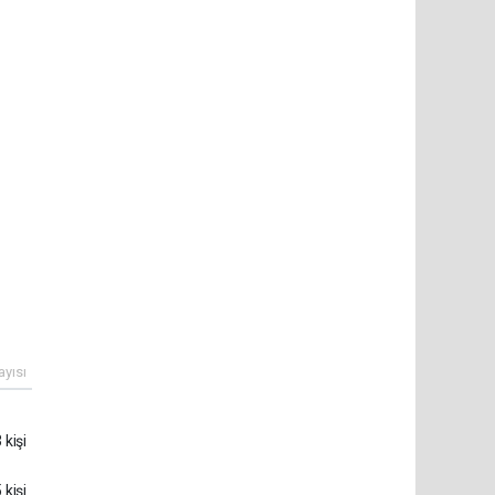
ayısı
 kişi
 kişi