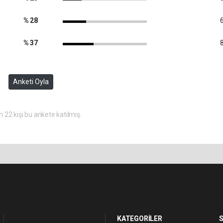
% 28
6
% 37
8
Anketi Oyla
 22 kişi bu ankete katılmış.
KATEGORİLER
S