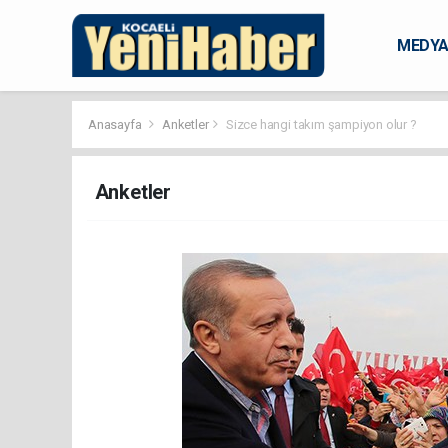
MEDY
KARAM
Anasayfa
Anketler
Sizce hangi takım şampiyon olur ?
Anketler