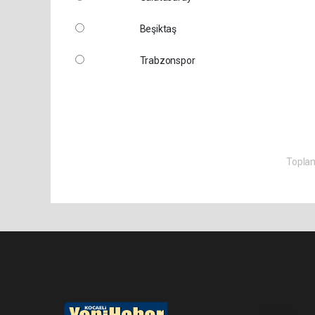
Beşiktaş
Trabzonspor
Toplam
Pro-0.056