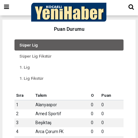
Puan Durumu
Süper Lig
Süper Lig Fikstür
1. Lig
1. Lig Fikstür
Sıra
Takım
O
Puan
1
Alanyaspor
0
0
2
Amed Sportif
0
0
3
Beşiktaş
0
0
4
Arca Çorum FK
0
0