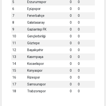
5
Erzurumspor
0
0
6
Eyüpspor
0
0
7
Fenerbahçe
0
0
8
Galatasaray
0
0
9
Gaziantep FK
0
0
10
Gençlerbirliği
0
0
11
Göztepe
0
0
12
Başakşehir
0
0
13
Kasımpaşa
0
0
14
Kocaelispor
0
0
15
Konyaspor
0
0
16
Rizespor
0
0
17
Samsunspor
0
0
18
Trabzonspor
0
0