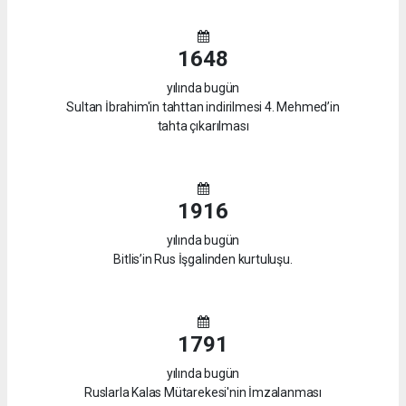
1648
yılında bugün
Sultan İbrahim'in tahttan indirilmesi 4. Mehmed’in
tahta çıkarılması
1916
yılında bugün
Bitlis’in Rus İşgalinden kurtuluşu.
1791
yılında bugün
Ruslarla Kalas Mütarekesi'nin İmzalanması