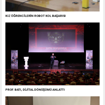
KIZ ÖĞRENCİLERİN ROBOT KOL BAŞARISI
PROF. BATI, DİJİTAL DÖNÜŞÜMÜ ANLATTI