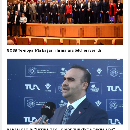
GOSB Teknopark'ta başarılı firmalara ödülleri verildi
BAKAN KACIR: "ARTIK UZAY LİGİNDE TÜRKİYE A TAKIMINDA"