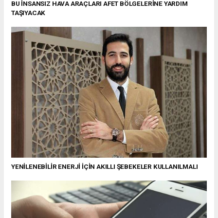
BU İNSANSIZ HAVA ARAÇLARI AFET BÖLGELERİNE YARDIM
TAŞIYACAK
YENİLENEBİLİR ENERJİ İÇİN AKILLI ŞEBEKELER KULLANILMALI