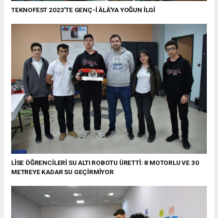
TEKNOFEST 2023'TE GENÇ-İ ÂLÂ'YA YOĞUN İLGİ
LİSE ÖĞRENCİLERİ SU ALTI ROBOTU ÜRETTİ: 8 MOTORLU VE 30
METREYE KADAR SU GEÇİRMİYOR