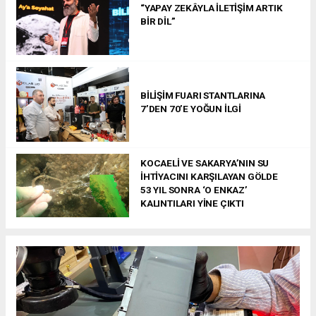
“YAPAY ZEKÂYLA İLETİŞİM ARTIK
BİR DİL”
BİLİŞİM FUARI STANTLARINA
7’DEN 70’E YOĞUN İLGİ
KOCAELİ VE SAKARYA’NIN SU
İHTİYACINI KARŞILAYAN GÖLDE
53 YIL SONRA ‘O ENKAZ’
KALINTILARI YİNE ÇIKTI