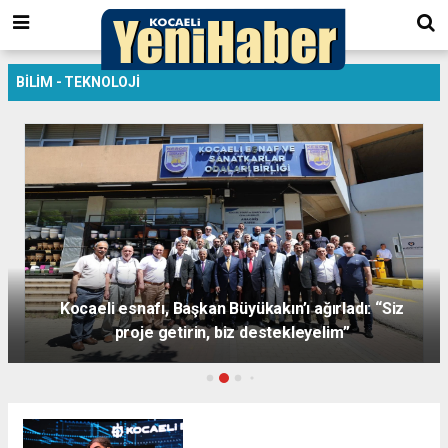
BİLİM - TEKNOLOJİ
BÜYÜKŞEHİR’DE EĞİTİMLER 5.100 ÇALIŞANA
ULAŞACAK