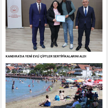
KANDIRA’DA YENİ EVLİ ÇİFTLER SERTİFİKALARINI ALDI