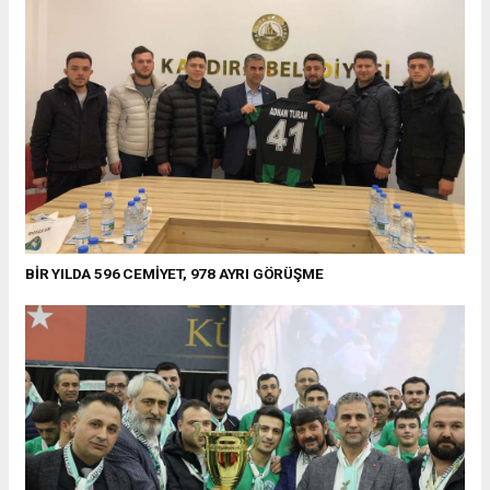
BİR YILDA 596 CEMİYET, 978 AYRI GÖRÜŞME