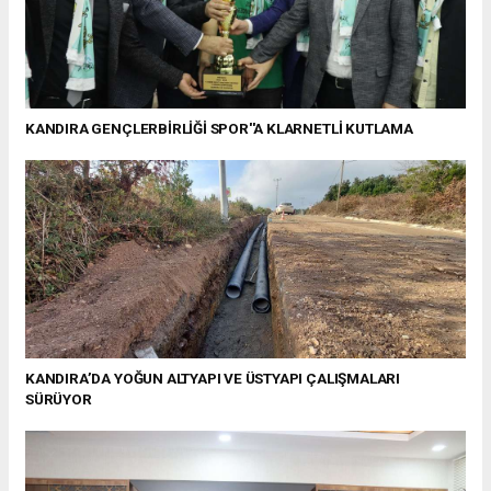
KANDIRA GENÇLERBİRLİĞİ SPOR''A KLARNETLİ KUTLAMA
KANDIRA’DA YOĞUN ALTYAPI VE ÜSTYAPI ÇALIŞMALARI
SÜRÜYOR