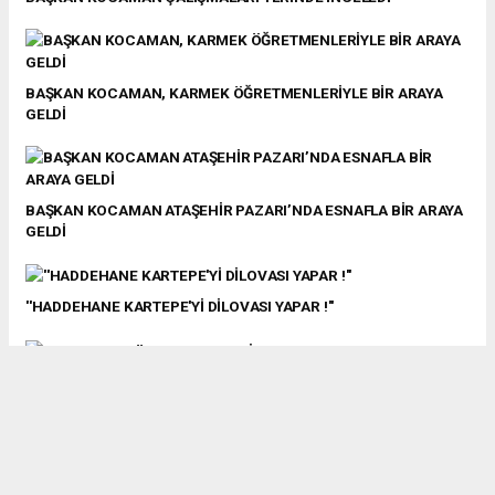
BAŞKAN KOCAMAN, KARMEK ÖĞRETMENLERİYLE BİR ARAYA
GELDİ
BAŞKAN KOCAMAN ATAŞEHİR PAZARI’NDA ESNAFLA BİR ARAYA
GELDİ
''HADDEHANE KARTEPE'Yİ DİLOVASI YAPAR !''
KAR-MEK’TE ÜRETKEN ELLER İŞ BAŞINDA
İSU’DAN KARTEPE’YE DERE ISLAHI VE ALTYAPI ÇALIŞMALARI