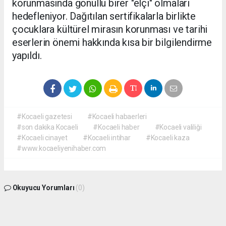
korunmasında gönüllü birer "elçi" olmaları
hedefleniyor. Dağıtılan sertifikalarla birlikte
çocuklara kültürel mirasın korunması ve tarihi
eserlerin önemi hakkında kısa bir bilgilendirme
yapıldı.
#Kocaeli gazetesi
#Kocaeli habaerleri
#son dakika Kocaeli
#Kocaeli haber
#Kocaeli valiliği
#Kocaeli cinayet
#Kocaeli intihar
#Kocaeli kaza
#www.kocaeliyenihaber.com
Okuyucu Yorumları
(0)