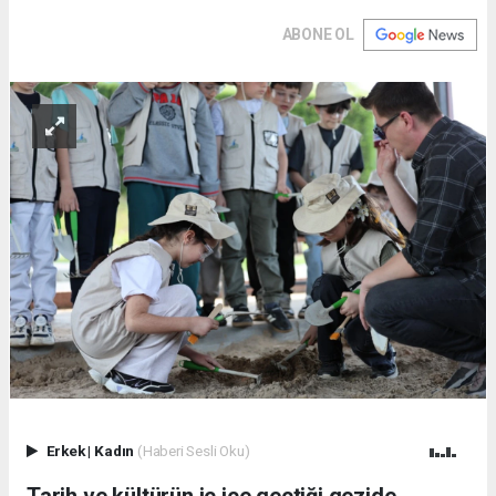
ABONE OL
Erkek
|
Kadın
(Haberi Sesli Oku)