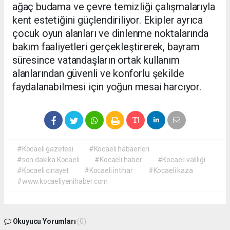
ağaç budama ve çevre temizliği çalışmalarıyla
kent estetiğini güçlendiriliyor. Ekipler ayrıca
çocuk oyun alanları ve dinlenme noktalarında
bakım faaliyetleri gerçekleştirerek, bayram
süresince vatandaşların ortak kullanım
alanlarından güvenli ve konforlu şekilde
faydalanabilmesi için yoğun mesai harcıyor.
#Kocaeli gazetesi
#Kocaeli habaerleri
#son dakika Kocaeli
#Kocaeli haber
#Kocaeli valiliği
#Kocaeli cinayet
#Kocaeli intihar
#Kocaeli kaza
#www.kocaeliyenihaber.com
Okuyucu Yorumları
(0)