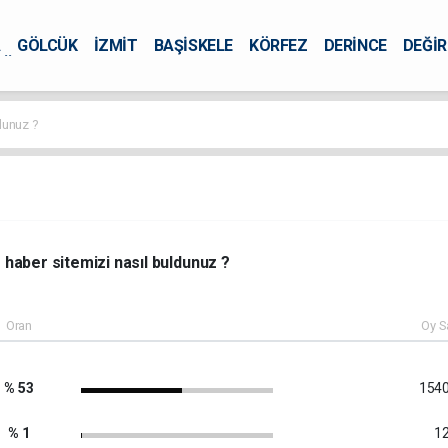
A
GÖLCÜK
İZMİT
BAŞİSKELE
KÖRFEZ
DERİNCE
DEĞİ
ÜRSEL
dunuz ?
haber sitemizi nasıl buldunuz ?
Oran
Oy S
% 53
1540
% 1
12