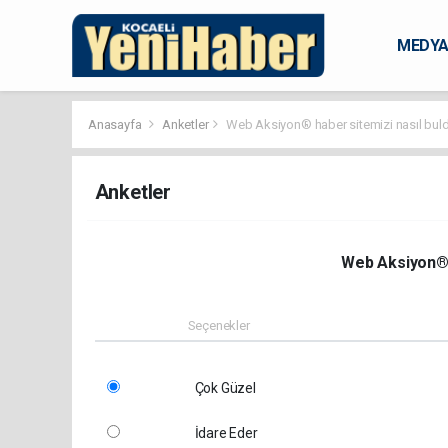
MEDY
KARAM
Anasayfa
Anketler
Web Aksiyon® haber sitemizi nasıl bul
Anketler
Web Aksiyon® 
Seçenekler
Çok Güzel
İdare Eder