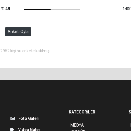
% 48
1400
Anketi Oyla
2952 kişi bu ankete katılmış.
KATEGORİLER
S
Foto Galeri
MEDYA
Video Galeri