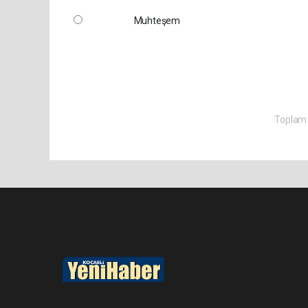
Muhteşem
Toplam 
Pro-0.048