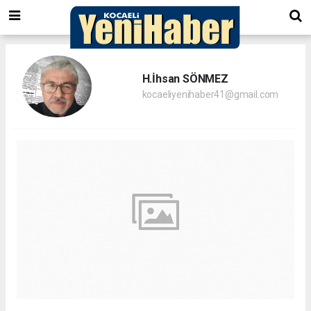
H.İhsan SÖNMEZ
kocaeliyenihaber41@gmail.com