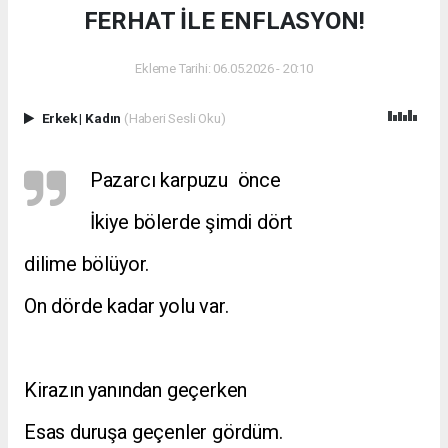
FERHAT İLE ENFLASYON!
Ekleme Tarihi: 06.05.2026 - 20:10
Erkek
|
Kadın
(Haberi Sesli Oku)
Pazarcı karpuzu önce
İkiye bölerde şimdi dört
dilime bölüyor.
On dörde kadar yolu var.
Kirazın yanından geçerken
Esas duruşa geçenler gördüm.