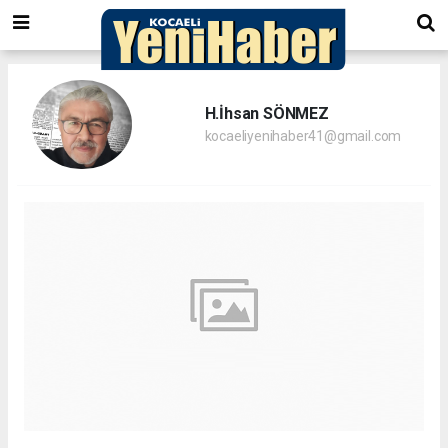
H.İhsan SÖNMEZ
kocaeliyenihaber41@gmail.com