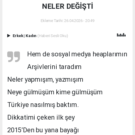
NELER DEĞİŞTİ
Ekleme Tarihi: 26.04.2026 - 20:49
Erkek
|
Kadın
(Haberi Sesli Oku)
Hem de sosyal medya heaplarımın
Arşivlerini taradım
Neler yapmışım, yazmışım
Neye gülmüşüm kime gülmüşüm
Türkiye nasılmış baktım.
Dikkatimi çeken ilk şey
2015’Den bu yana bayağı