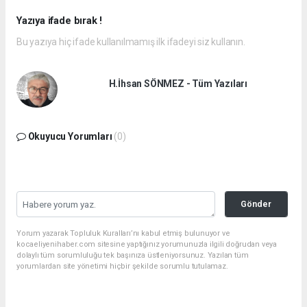
Yazıya ifade bırak !
Bu yazıya hiç ifade kullanılmamış ilk ifadeyi siz kullanın.
H.İhsan SÖNMEZ - Tüm Yazıları
Okuyucu Yorumları
(0)
Gönder
Yorum yazarak Topluluk Kuralları’nı kabul etmiş bulunuyor ve
kocaeliyenihaber.com sitesine yaptığınız yorumunuzla ilgili doğrudan veya
dolaylı tüm sorumluluğu tek başınıza üstleniyorsunuz. Yazılan tüm
yorumlardan site yönetimi hiçbir şekilde sorumlu tutulamaz.