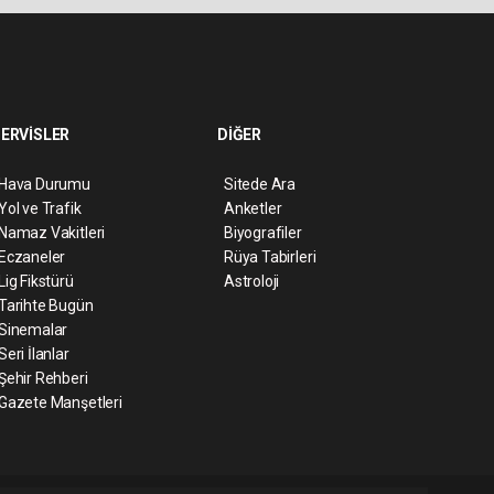
ERVİSLER
DİĞER
Hava Durumu
Sitede Ara
Yol ve Trafik
Anketler
Namaz Vakitleri
Biyografiler
Eczaneler
Rüya Tabirleri
Lig Fikstürü
Astroloji
Tarihte Bugün
Sinemalar
Seri İlanlar
Şehir Rehberi
Gazete Manşetleri