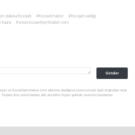
on dakika Kocaeli
#Kocaeli haber
#Kocaeli valiliği
i kaza
#www.kocaeliyenihaber.com
Gönder
nuyor ve kocaeliyenihaber.com sitesine yaptığınız yorumunuzla ilgili doğrudan veya
. Yazılan tüm yorumlardan site yönetimi hiçbir şekilde sorumlu tutulamaz.