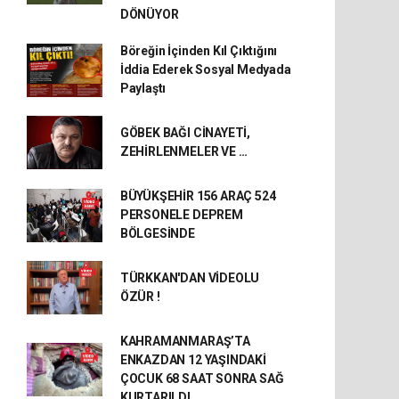
DÖNÜYOR
Böreğin İçinden Kıl Çıktığını
İddia Ederek Sosyal Medyada
Paylaştı
GÖBEK BAĞI CİNAYETİ,
ZEHİRLENMELER VE …
BÜYÜKŞEHİR 156 ARAÇ 524
PERSONELE DEPREM
BÖLGESİNDE
TÜRKKAN'DAN VİDEOLU
ÖZÜR !
KAHRAMANMARAŞ’TA
ENKAZDAN 12 YAŞINDAKİ
ÇOCUK 68 SAAT SONRA SAĞ
KURTARILDI