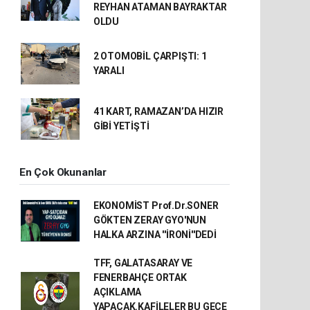
REYHAN ATAMAN BAYRAKTAR
OLDU
2 OTOMOBİL ÇARPIŞTI: 1
YARALI
41 KART, RAMAZAN’DA HIZIR
GİBİ YETİŞTİ
En Çok Okunanlar
EKONOMİST Prof.Dr.SONER
GÖKTEN ZERAY GYO'NUN
HALKA ARZINA ''İRONİ''DEDİ
TFF, GALATASARAY VE
FENERBAHÇE ORTAK
AÇIKLAMA
YAPACAK.KAFİLELER BU GECE