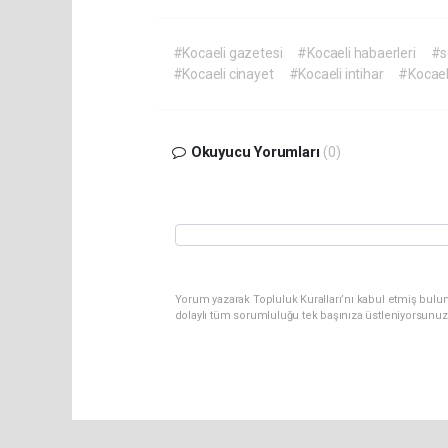
#Kocaeli gazetesi
#Kocaeli habaerleri
#s
#Kocaeli cinayet
#Kocaeli intihar
#Kocael
Okuyucu Yorumları
(0)
Yorum yazarak Topluluk Kuralları’nı kabul etmiş bulu
dolaylı tüm sorumluluğu tek başınıza üstleniyorsunuz