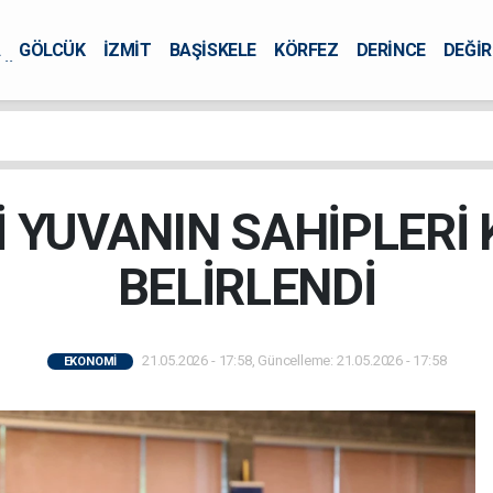
A
GÖLCÜK
İZMİT
BAŞİSKELE
KÖRFEZ
DERİNCE
DEĞİ
ÜRSEL
İ YUVANIN SAHİPLERİ 
BELİRLENDİ
21.05.2026 - 17:58, Güncelleme: 21.05.2026 - 17:58
EKONOMİ