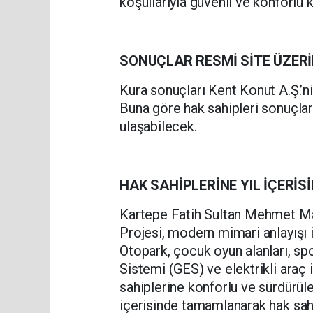
koşullarıyla güvenli ve konforlu 
SONUÇLAR RESMİ SİTE ÜZER
Kura sonuçları Kent Konut A.Ş.’ni
Buna göre hak sahipleri sonuçla
ulaşabilecek.
HAK SAHİPLERİNE YIL İÇERİS
Kartepe Fatih Sultan Mehmet Mah
Projesi, modern mimari anlayışı 
Otopark, çocuk oyun alanları, spo
Sistemi (GES) ve elektrikli araç 
sahiplerine konforlu ve sürdürüle
içerisinde tamamlanarak hak sahi