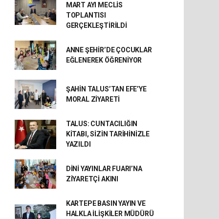
MART AYI MECLİS
TOPLANTISI
GERÇEKLEŞTİRİLDİ
ANNE ŞEHİR’DE ÇOCUKLAR
EĞLENEREK ÖĞRENİYOR
ŞAHİN TALUS’TAN EFE’YE
MORAL ZİYARETİ
TALUS: CUNTACILIĞIN
KİTABI, SİZİN TARİHİNİZLE
YAZILDI
DİNİ YAYINLAR FUARI’NA
ZİYARETÇİ AKINI
KARTEPE BASIN YAYIN VE
HALKLA İLİŞKİLER MÜDÜRÜ