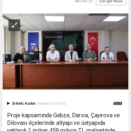
ABONE OL
Erkek
|
Kadın
(Haberi Sesli Oku)
Proje kapsamında Gebze, Darıca, Çayırova ve
Dilovası ilçelerinde altyapı ve üstyapıda
yaklaşık 1 milyar 459 milyon TL maliyetinde