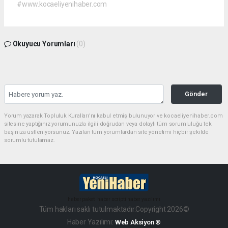
#www.kocaeliyenihaber.com
Okuyucu Yorumları
(0)
Gönder
Yorum yazarak Topluluk Kuralları’nı kabul etmiş bulunuyor ve kocaeliyenihaber.com
sitesine yaptığınız yorumunuzla ilgili doğrudan veya dolaylı tüm sorumluluğu tek
başınıza üstleniyorsunuz. Yazılan tüm yorumlardan site yönetimi hiçbir şekilde
sorumlu tutulamaz.
haber paketi
haber scripti
haber yazılımı
Tüm hakları saklı tutulmaktadır.Copyright 2026©
Haber Yazılımı:
Web Aksiyon ®