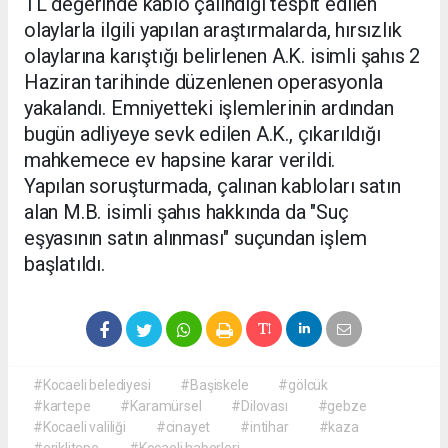
TL değerinde kablo çalındığı tespit edilen
olaylarla ilgili yapılan araştırmalarda, hırsızlık
olaylarına karıştığı belirlenen A.K. isimli şahıs 2
Haziran tarihinde düzenlenen operasyonla
yakalandı. Emniyetteki işlemlerinin ardından
bugün adliyeye sevk edilen A.K., çıkarıldığı
mahkemece ev hapsine karar verildi.
Yapılan soruşturmada, çalınan kabloları satın
alan M.B. isimli şahıs hakkında da "Suç
eşyasının satın alınması" suçundan işlem
başlatıldı.
#Kocaeli belediyesi
#Başiskele
#gölcük
#kartepe
#Karamürsel
#Dilovası
#gebze
#Kocaeli valiliği
#cinayet
#intihar
#kaza
#eriklitepe
#Kocaeli haberleri