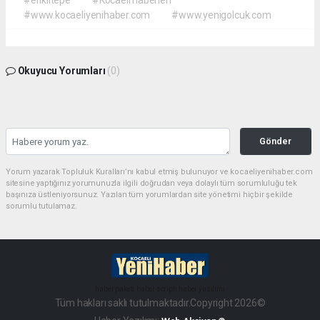
#www.kocaeliyenihaber.com
#www.yenigolcuk.com
Okuyucu Yorumları
(0)
Gönder
Yorum yazarak Topluluk Kuralları’nı kabul etmiş bulunuyor ve kocaeliyenihaber.com
sitesine yaptığınız yorumunuzla ilgili doğrudan veya dolaylı tüm sorumluluğu tek
başınıza üstleniyorsunuz. Yazılan tüm yorumlardan site yönetimi hiçbir şekilde
sorumlu tutulamaz.
haber paketi
haber scripti
haber yazılımı
Tüm hakları saklı tutulmaktadır.Copyright 2026©