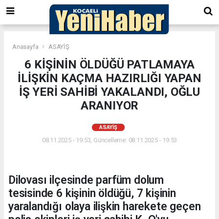
Anasayfa
ASAYİŞ
6 KİŞİNİN ÖLDÜĞÜ PATLAMAYA
İLİŞKİN KAÇMA HAZIRLIĞI YAPAN
İŞ YERİ SAHİBİ YAKALANDI, OĞLU
ARANIYOR
ASAYİŞ
08.11.2025 - 19:53, Güncelleme: 08.11.2025 - 19:53
Dilovası ilçesinde parfüm dolum
tesisinde 6 kişinin öldüğü, 7 kişinin
yaralandığı olaya ilişkin harekete geçen