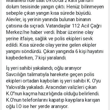
Mahallesi'nde saat 09.00'da 2 katlı parfüm
dolum tesisinde yangın çıktı. Henüz bilinmeyen
sebeple çıkan yangın kısa sürede büyüdü.
Alevler, iş yerinin yanında bulunan binanın
çatısına da sıçradı. Vatandaşlar 112 Acil Çağrı
Merkezi'ne haber verdi. İhbar üzerine olay
yerine itfaiye, sağlık ve polis ekipleri sevk
edildi. Kısa sürede olay yerine gelen ekipler
yangını söndürdü. Çıkan yangında 6 kişi hayatını
kaybederken, 7 kişi yaralandı.
İş yeri sahibi yakalandı, oğlu aranıyor
Savcılığın talimatıyla harekete geçen polis
ekipleri ortadan kaybolan iş yeri sahibi K. O'yu
Yalova'da yakaladı. Aracından valizleri çıkan
K.O''nun kaçma hazırlığında olduğu belirlendi.
K.O'nun telefonlarını kapatıp kayıplara karışan
oğlu İ.O ise her yerde aranıyor.