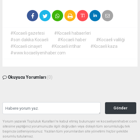
#Kocaeli gazetesi
#Kocaeli habaerleri
#son dakika Kocaeli
#Kocaeli haber
#Kocaeli valiliği
#Kocaeli cinayet
#Kocaeli intihar
#Kocaeli kaza
#www.kocaeliyenihaber.com
Okuyucu Yorumları
(0)
Gönder
Yorum yazarak Topluluk Kuralları’nı kabul etmiş bulunuyor ve kocaeliyenihaber.com
sitesine yaptığınız yorumunuzla ilgili doğrudan veya dolaylı tüm sorumluluğu tek
başınıza üstleniyorsunuz. Yazılan tüm yorumlardan site yönetimi hiçbir şekilde
sorumlu tutulamaz.