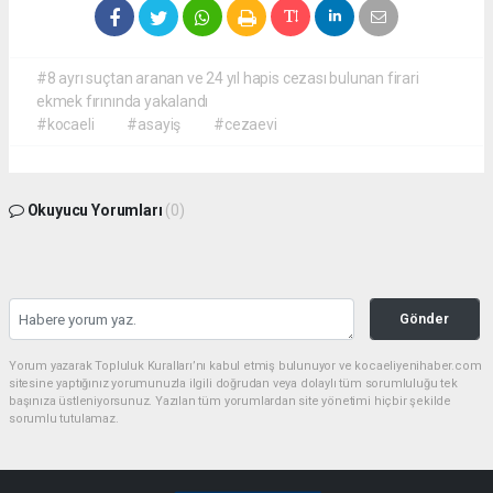
#8 ayrı suçtan aranan ve 24 yıl hapis cezası bulunan firari
ekmek fırınında yakalandı
#kocaeli
#asayiş
#cezaevi
Okuyucu Yorumları
(0)
Gönder
Yorum yazarak Topluluk Kuralları’nı kabul etmiş bulunuyor ve kocaeliyenihaber.com
sitesine yaptığınız yorumunuzla ilgili doğrudan veya dolaylı tüm sorumluluğu tek
başınıza üstleniyorsunuz. Yazılan tüm yorumlardan site yönetimi hiçbir şekilde
sorumlu tutulamaz.