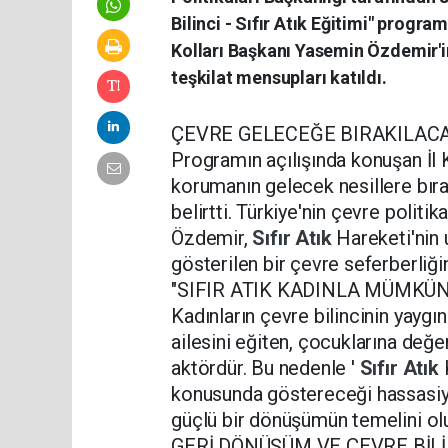
Bilinci - Sıfır Atık Eğitimi" progra
Kolları Başkanı Yasemin Özdemir'
teşkilat mensupları katıldı.
ÇEVRE GELECEĞE BIRAKILAC
Programın açılışında konuşan İl
korumanın gelecek nesillere bıra
belirtti. Türkiye'nin çevre polit
Özdemir,
Sıfır Atık
Hareketi'nin 
gösterilen bir çevre seferberliğ
"SIFIR ATIK KADINLA MÜMKÜN
Kadınların çevre bilincinin yayg
ailesini eğiten, çocuklarına değ
aktördür. Bu nedenle '
Sıfır Atık
konusunda göstereceği hassasiye
güçlü bir dönüşümün temelini oluşt
GERİ DÖNÜŞÜM VE ÇEVRE BİLİ