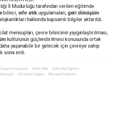
kliği İl Müdürlüğü tarafından verilen eğitimde
re
bilinci,
sıfır atık
uygulamaları,
geri dönüşüm
ışkanlıkları hakkında kapsamlı bilgiler aktarıldı.
lat mensupları, çevre bilincinin yaygınlaştırılması,
şüm
kültürünün güçlendirilmesi konusunda ortak
 daha yaşanabilir bir gelecek için çevreye sahip
k sona erdi.
Yasemin Özdemir
#Sıfır Atık
#Sıfır Atık Eğitimi
 dönüşüm
#Emine Erdoğan
#Kocaeli haberleri