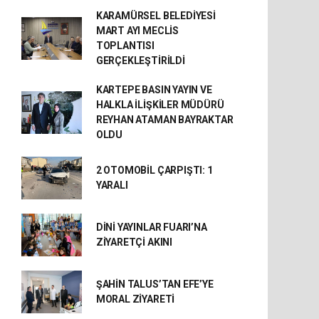
KARAMÜRSEL BELEDİYESİ
MART AYI MECLİS
TOPLANTISI
GERÇEKLEŞTİRİLDİ
KARTEPE BASIN YAYIN VE
HALKLA İLİŞKİLER MÜDÜRÜ
REYHAN ATAMAN BAYRAKTAR
OLDU
2 OTOMOBİL ÇARPIŞTI: 1
YARALI
DİNİ YAYINLAR FUARI’NA
ZİYARETÇİ AKINI
ŞAHİN TALUS’TAN EFE’YE
MORAL ZİYARETİ