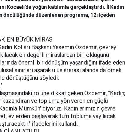
mını Kocaeli'de yoğun katılımla gerçekleştirdi. İl Kadın
in öncülüğünde düzenlenen programa, 12 ilçeden
AK EN BÜYÜK MİRAS
 Kadın Kolları Başkanı Yasemin Özdemir, çevreyi
kılacak en değerli miraslardan biri olduğunu
ikalarında önemli bir dönüşüm yaşandığını ifade eden
ulusal sınırları aşarak uluslararası alanda da örnek
ine dönüştüğünü söyledi.
"
ınlaşmasındaki rolüne dikkat çeken Özdemir, "Kadın;
er kazandıran ve topluma yön veren en güçlü
Kadınla Mümkün' diyoruz. Kadınlarımızın çevre
t, evlerden başlayarak tüm topluma yayılacak
uracaktır." ifadelerini kullandı.
NCİ ANLATILDI