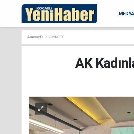
MEDY
KARAM
Anasayfa
SİYASET
AK Kadınla