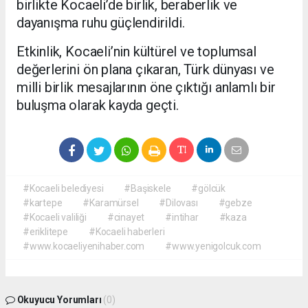
birlikte Kocaeli’de birlik, beraberlik ve
dayanışma ruhu güçlendirildi.
Etkinlik, Kocaeli’nin kültürel ve toplumsal
değerlerini ön plana çıkaran, Türk dünyası ve
milli birlik mesajlarının öne çıktığı anlamlı bir
buluşma olarak kayda geçti.
#Kocaeli belediyesi
#Başiskele
#gölcük
#kartepe
#Karamürsel
#Dilovası
#gebze
#Kocaeli valiliği
#cinayet
#intihar
#kaza
#eriklitepe
#Kocaeli haberleri
#www.kocaeliyenihaber.com
#www.yenigolcuk.com
Okuyucu Yorumları
(0)