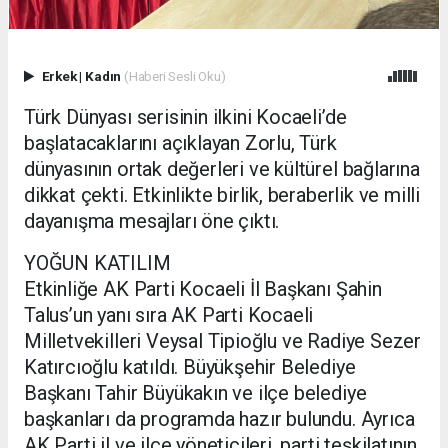
Erkek
|
Kadın
(Haberi Sesli Oku)
Türk Dünyası serisinin ilkini Kocaeli’de
başlatacaklarını açıklayan Zorlu, Türk
dünyasının ortak değerleri ve kültürel bağlarına
dikkat çekti. Etkinlikte birlik, beraberlik ve milli
dayanışma mesajları öne çıktı.
YOĞUN KATILIM
Etkinliğe AK Parti Kocaeli İl Başkanı Şahin
Talus’un yanı sıra AK Parti Kocaeli
Milletvekilleri Veysal Tipioğlu ve Radiye Sezer
Katırcıoğlu katıldı. Büyükşehir Belediye
Başkanı Tahir Büyükakın ve ilçe belediye
başkanları da programda hazır bulundu. Ayrıca
AK Parti il ve ilçe yöneticileri, parti teşkilatının