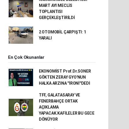
MART AYI MECLİS
TOPLANTISI
GERÇEKLEŞTİRİLDİ
2 OTOMOBİL ÇARPIŞTI: 1
YARALI
En Çok Okunanlar
EKONOMİST Prof.Dr.SONER
GÖKTEN ZERAY GYO'NUN
HALKA ARZINA ''İRONİ''DEDİ
TFF, GALATASARAY VE
FENERBAHÇE ORTAK
AÇIKLAMA
YAPACAK.KAFİLELER BU GECE
DÖNÜYOR