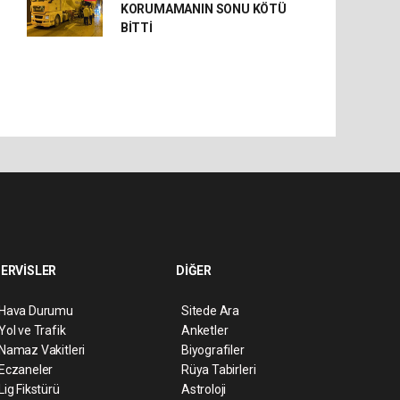
KORUMAMANIN SONU KÖTÜ
BİTTİ
ERVİSLER
DİĞER
Hava Durumu
Sitede Ara
Yol ve Trafik
Anketler
Namaz Vakitleri
Biyografiler
Eczaneler
Rüya Tabirleri
Lig Fikstürü
Astroloji