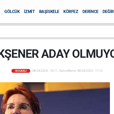
A
GÖLCÜK
İZMİT
BAŞİSKELE
KÖRFEZ
DERİNCE
DEĞİ
ÜRSEL
KŞENER ADAY OLMUY
08.04.2024 - 10:11, Güncelleme: 08.04.2024 - 11:13
KOCAELİ