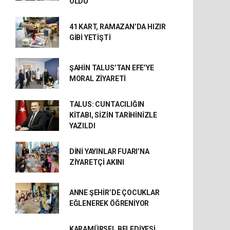
OLDU
41 KART, RAMAZAN’DA HIZIR
GİBİ YETİŞTİ
ŞAHİN TALUS’TAN EFE’YE
MORAL ZİYARETİ
TALUS: CUNTACILIĞIN
KİTABI, SİZİN TARİHİNİZLE
YAZILDI
DİNİ YAYINLAR FUARI’NA
ZİYARETÇİ AKINI
ANNE ŞEHİR’DE ÇOCUKLAR
EĞLENEREK ÖĞRENİYOR
KARAMÜRSEL BELEDİYESİ