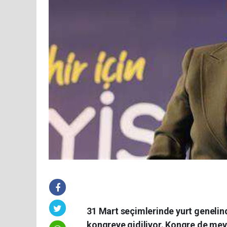
31 Mart seçimlerinde yurt genelind
kongreye gidiliyor. Kongre de mev