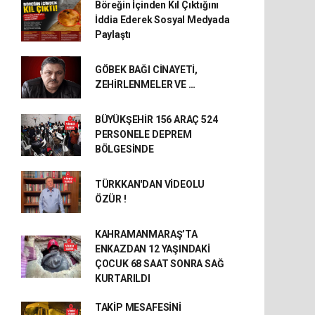
Böreğin İçinden Kıl Çıktığını
İddia Ederek Sosyal Medyada
Paylaştı
GÖBEK BAĞI CİNAYETİ,
ZEHİRLENMELER VE …
BÜYÜKŞEHİR 156 ARAÇ 524
PERSONELE DEPREM
BÖLGESİNDE
TÜRKKAN'DAN VİDEOLU
ÖZÜR !
KAHRAMANMARAŞ’TA
ENKAZDAN 12 YAŞINDAKİ
ÇOCUK 68 SAAT SONRA SAĞ
KURTARILDI
TAKİP MESAFESİNİ