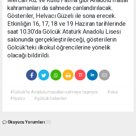
Mercan Kız ve Küllü Fatma gibi Anadolu masal
kahramanları da sahnede canlandırılacak.
Gösteriler, Helvacı Güzeli ile sona erecek.
Etkinliğin 16, 17, 18 ve 19 Haziran tarihlerinde
saat 10.30’da Gölcük Atatürk Anadolu Lisesi
salonunda gerçekleştirileceği, gösterilerin
Gölcük’teki ilkokul öğrencilerine yönelik
olacağı bildirildi.
#Gölcük’te Anadolu masalları sahneye taşınıyor
#okul
#tiyatro
#gölcük haberleri
Okuyucu Yorumları
(0)