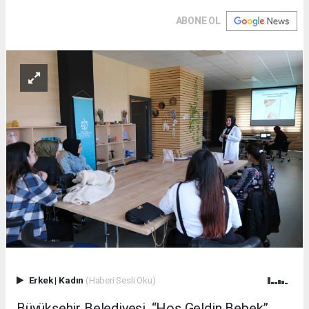
ABONE OL
Erkek
|
Kadın
(Haberi Sesli Oku)
Büyükşehir Belediyesi, “Hoş Geldin Bebek”