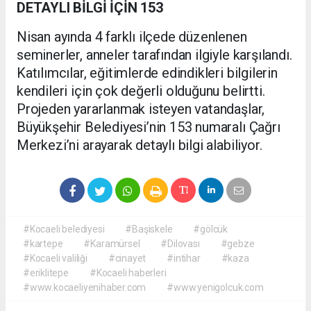
DETAYLI BİLGİ İÇİN 153
Nisan ayında 4 farklı ilçede düzenlenen
seminerler, anneler tarafından ilgiyle karşılandı.
Katılımcılar, eğitimlerde edindikleri bilgilerin
kendileri için çok değerli olduğunu belirtti.
Projeden yararlanmak isteyen vatandaşlar,
Büyükşehir Belediyesi’nin 153 numaralı Çağrı
Merkezi’ni arayarak detaylı bilgi alabiliyor.
#Kocaeli belediyesi
#Başiskele
#gölcük
#kartepe
#Karamürsel
#Dilovası
#gebze
#Kocaeli valiliği
#cinayet
#intihar
#kaza
#eriklitepe
#Kocaeli haberleri
#www.kocaeliyenihaber.com
#www.yenigolcuk.com