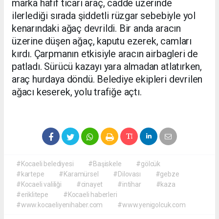
marka hafif ticari araç, cadde üzerinde
ilerlediği sırada şiddetli rüzgar sebebiyle yol
kenarındaki ağaç devrildi. Bir anda aracın
üzerine düşen ağaç, kaputu ezerek, camları
kırdı. Çarpmanın etkisiyle aracın airbagleri de
patladı. Sürücü kazayı yara almadan atlatırken,
araç hurdaya döndü. Belediye ekipleri devrilen
ağacı keserek, yolu trafiğe açtı.
#Kocaeli belediyesi
#Başiskele
#gölcük
#kartepe
#Karamürsel
#Dilovası
#gebze
#Kocaeli valiliği
#cinayet
#intihar
#kaza
#eriklitepe
#Kocaeli haberleri
#www.kocaeliyenihaber.com
#www.yenigolcuk.com