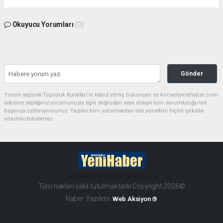
Okuyucu Yorumları
(0)
Gönder
Yorum yazarak Topluluk Kuralları’nı kabul etmiş bulunuyor ve kocaeliyenihaber.com
sitesine yaptığınız yorumunuzla ilgili doğrudan veya dolaylı tüm sorumluluğu tek
başınıza üstleniyorsunuz. Yazılan tüm yorumlardan site yönetimi hiçbir şekilde
sorumlu tutulamaz.
haber paketi
haber scripti
haber yazılımı
Tüm hakları saklı tutulmaktadır.Copyright 2026©
Haber Yazılımı:
Web Aksiyon ®