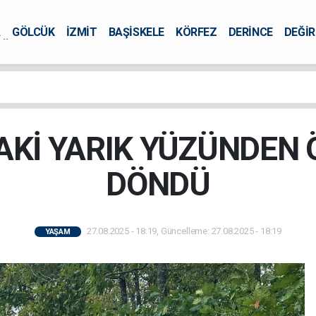
A
GÖLCÜK
İZMİT
BAŞİSKELE
KÖRFEZ
DERİNCE
DEĞİ
ÜRSEL
AKİ YARIK YÜZÜNDEN
DÖNDÜ
27.08.2025 - 18:19, Güncelleme: 27.08.2025 - 18:19
YAŞAM