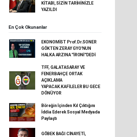
KİTABI, SİZİN TARİHİNİZLE
YAZILDI
En Çok Okunanlar
EKONOMİST Prof.Dr.SONER
GÖKTEN ZERAY GYO'NUN
HALKA ARZINA ''İRONİ''DEDİ
TFF, GALATASARAY VE
FENERBAHÇE ORTAK
AÇIKLAMA
YAPACAK.KAFİLELER BU GECE
DÖNÜYOR
Böreğin İçinden Kıl Çıktığını
İddia Ederek Sosyal Medyada
Paylaştı
GÖBEK BAĞI CİNAYETİ,