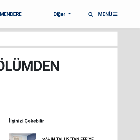
RMENDERE
Diğer
MENÜ
 ÖLÜMDEN
İlginizi Çekebilir
ŞAHİN TALUS’TAN EFE’YE