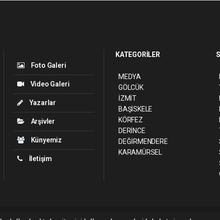
KATEGORİLER
S
Foto Galeri
MEDYA
Video Galeri
GÖLCÜK
İZMİT
Yazarlar
BAŞİSKELE
KÖRFEZ
Arşivler
DERİNCE
Künyemiz
DEĞİRMENDERE
KARAMÜRSEL
İletişim
ght 2026 ©
haber yazılımı
haber paketi
haber scripti
haber yazılım
haber sc