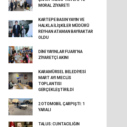
MORAL ZİYARETİ
KARTEPE BASIN YAYIN VE
HALKLA İLİŞKİLER MÜDÜRÜ
REYHAN ATAMAN BAYRAKTAR
OLDU
DİNİ YAYINLAR FUARI’NA
ZİYARETÇİ AKINI
KARAMÜRSEL BELEDİYESİ
MART AYI MECLİS
TOPLANTISI
GERÇEKLEŞTİRİLDİ
2 OTOMOBİL ÇARPIŞTI: 1
YARALI
TALUS: CUNTACILIĞIN