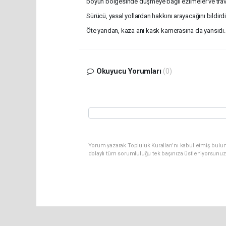
boyun bölgesinde düşmeye bağlı ezilmeler ve trav
Sürücü, yasal yollardan hakkını arayacağını bildirdi
Öte yandan, kaza anı kask kamerasına da yansıdı.
Okuyucu Yorumları
(0)
Yorum yazarak Topluluk Kuralları’nı kabul etmiş bulu
dolaylı tüm sorumluluğu tek başınıza üstleniyorsunuz