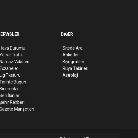
ERVİSLER
DİĞER
Hava Durumu
Sitede Ara
Yol ve Trafik
Anketler
Namaz Vakitleri
Biyografiler
Eczaneler
Rüya Tabirleri
Lig Fikstürü
Astroloji
Tarihte Bugün
Sinemalar
Seri İlanlar
Şehir Rehberi
Gazete Manşetleri
ript
Haber Yazılımı:
Web Aksiyon ®