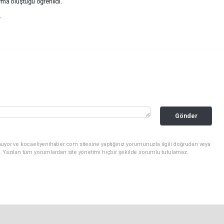
ma oluştuğu öğrenildi.
.
Gönder
nuyor ve kocaeliyenihaber.com sitesine yaptığınız yorumunuzla ilgili doğrudan veya
. Yazılan tüm yorumlardan site yönetimi hiçbir şekilde sorumlu tutulamaz.