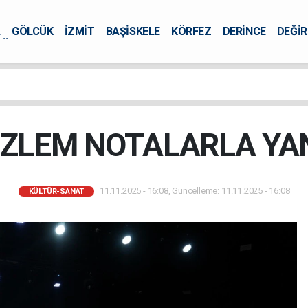
A
GÖLCÜK
İZMİT
BAŞİSKELE
KÖRFEZ
DERİNCE
DEĞİ
ÜRSEL
ÖZLEM NOTALARLA YA
11.11.2025 - 16:08, Güncelleme: 11.11.2025 - 16:08
KÜLTÜR-SANAT