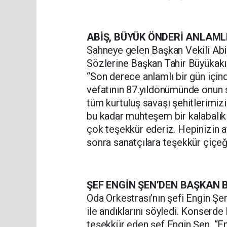
ABİŞ, BÜYÜK ÖNDERİ ANLAML
Sahneye gelen Başkan Vekili Abi
Sözlerine Başkan Tahir Büyükakın
“Son derece anlamlı bir gün içi
vefatının 87.yıldönümünde onun s
tüm kurtuluş savaşı şehitlerimiz
bu kadar muhteşem bir kalabalıkl
çok teşekkür ederiz. Hepinizin ay
sonra sanatçılara teşekkür çiçeği
ŞEF ENGİN ŞEN’DEN BAŞKAN 
Oda Orkestrası’nın şefi Engin Ş
ile andıklarını söyledi. Konserde
teşekkür eden şef Engin Şen, “E