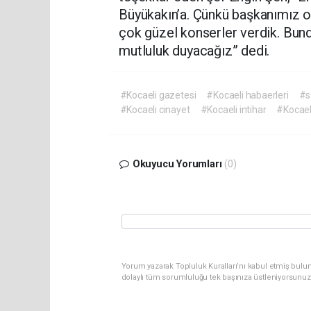
Büyükakın’a. Çünkü başkanımız o
çok güzel konserler verdik. Bun
mutluluk duyacağız” dedi.
#Kocaeli gazetesi
#Kocaeli habaerleri
#s
#Kocaeli cinayet
#Kocaeli intihar
#Kocael
Okuyucu Yorumları
(0)
Yorum yazarak Topluluk Kuralları’nı kabul etmiş bulu
dolaylı tüm sorumluluğu tek başınıza üstleniyorsunuz