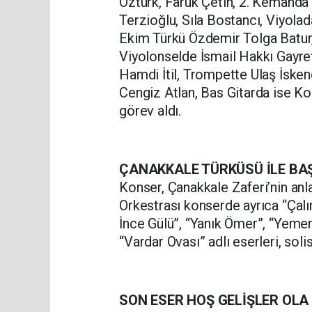
Öztürk, Faruk Çetin, 2. Kemanda
Terzioğlu, Sıla Bostancı, Viyola
Ekim Türkü Özdemir Tolga Batur,
Viyolonselde İsmail Hakkı Gayret
Hamdi İtil, Trompette Ulaş İske
Cengiz Atlan, Bas Gitarda ise K
görev aldı.
ÇANAKKALE TÜRKÜSÜ İLE B
Konser, Çanakkale Zaferi’nin anl
Orkestrası konserde ayrıca “Çalın
İnce Gülü”, “Yanık Ömer”, “Yemen
“Vardar Ovası” adlı eserleri, solist
SON ESER HOŞ GELİŞLER OL