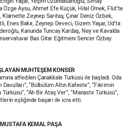
 Engin Yaşar, Yeşim Uzunhasanoğlu, Simay
da Özge Aysu, Ahmet Efe Küçük, Hilal Örnek, Flüt’te
 Klarnette Zeynep Sarıtaş, Çınar Deniz Özbek,
li, Enes Bakır, Zeynep Deveci, Gizem Yaşar, Ud’ta
nderoğlu, Kanunda Tuncay Kardaş, Ney ve Kavalda
onservatuvar Bas Gitar Eğitmeni Sencer Özbay
AŞLAYAN MUHTEŞEM KONSER
amına atfedilen Çanakkale Türküsü ile başladı.
Oda
 Davulları”, “Bülbülüm Altın Kafeste”, “Fikrimin
 Türküsü”, “Ah Bir Ataş Ver”, “Manastır Türküsü”,
lerin eşliğinde başarı ile icra etti.
A MUSTAFA KEMAL PAŞA