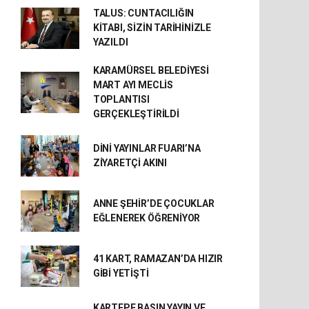
TALUS: CUNTACILIĞIN
KİTABI, SİZİN TARİHİNİZLE
YAZILDI
KARAMÜRSEL BELEDİYESİ
MART AYI MECLİS
TOPLANTISI
GERÇEKLEŞTİRİLDİ
DİNİ YAYINLAR FUARI’NA
ZİYARETÇİ AKINI
ANNE ŞEHİR’DE ÇOCUKLAR
EĞLENEREK ÖĞRENİYOR
41 KART, RAMAZAN’DA HIZIR
GİBİ YETİŞTİ
KARTEPE BASIN YAYIN VE