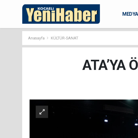
MEDY
KARAM
Anasayfa
KÜLTÜR-SANAT
ATA’YA 