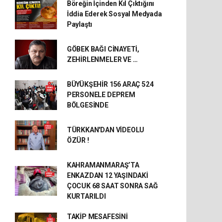
Böreğin İçinden Kıl Çıktığını
İddia Ederek Sosyal Medyada
Paylaştı
GÖBEK BAĞI CİNAYETİ,
ZEHİRLENMELER VE …
BÜYÜKŞEHİR 156 ARAÇ 524
PERSONELE DEPREM
BÖLGESİNDE
TÜRKKAN'DAN VİDEOLU
ÖZÜR !
KAHRAMANMARAŞ’TA
ENKAZDAN 12 YAŞINDAKİ
ÇOCUK 68 SAAT SONRA SAĞ
KURTARILDI
TAKİP MESAFESİNİ