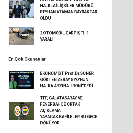
HALKLA İLİŞKİLER MÜDÜRÜ
REYHAN ATAMAN BAYRAKTAR
OLDU
2 OTOMOBİL ÇARPIŞTI: 1
YARALI
En Çok Okunanlar
EKONOMİST Prof.Dr.SONER
GÖKTEN ZERAY GYO'NUN
HALKA ARZINA ''İRONİ''DEDİ
TFF, GALATASARAY VE
FENERBAHÇE ORTAK
AÇIKLAMA
YAPACAK.KAFİLELER BU GECE
DÖNÜYOR