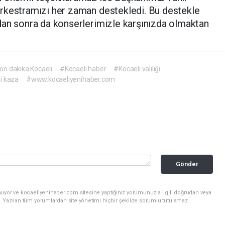
rkestramızı her zaman destekledi. Bu destekle
dan sonra da konserlerimizle karşınızda olmaktan
on dakika Kocaeli
#Kocaeli haber
#Kocaeli valiliği
i kaza
#www.kocaeliyenihaber.com
Gönder
nuyor ve kocaeliyenihaber.com sitesine yaptığınız yorumunuzla ilgili doğrudan veya
. Yazılan tüm yorumlardan site yönetimi hiçbir şekilde sorumlu tutulamaz.