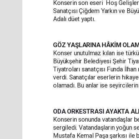
Konserin son eseri Hoş Gelişle
Sanatçısı Çiğdem Yarkın ve Büy
Adalı düet yaptı.
GÖZ YAŞLARINA HÂKİM OLA
Konser unutulmaz kılan ise türkül
Büyükşehir Belediyesi Şehir Tiya
Tiyatroları sanatçısı Funda İlha
verdi. Sanatçılar eserlerin hika
olamadı. Bu anlar ise seyircilerin 
ODA ORKESTRASI AYAKTA AL
Konserin sonunda vatandaşlar beğ
sergiledi. Vatandaşların yoğun s
Mustafa Kemal Paşa şarkısı ile bi