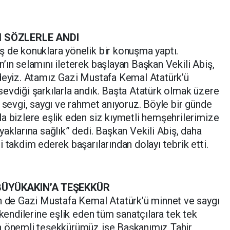
I SÖZLERLE ANDI
ş de konuklara yönelik bir konuşma yaptı.
’ın selamını ileterek başlayan Başkan Vekili Abiş,
ndeyiz. Atamız Gazi Mustafa Kemal Atatürk’ü
evdiği şarkılarla andık. Başta Atatürk olmak üzere
i sevgi, saygı ve rahmet anıyoruz. Böyle bir günde
a bizlere eşlik eden siz kıymetli hemşehrilerimize
aklarına sağlık” dedi. Başkan Vekili Abiş, daha
 takdim ederek başarılarından dolayı tebrik etti.
BÜYÜKAKIN’A TEŞEKKÜR
en de Gazi Mustafa Kemal Atatürk’ü minnet ve saygı
 kendilerine eşlik eden tüm sanatçılara tek tek
n önemli teşekkürümüz ise Başkanımız Tahir