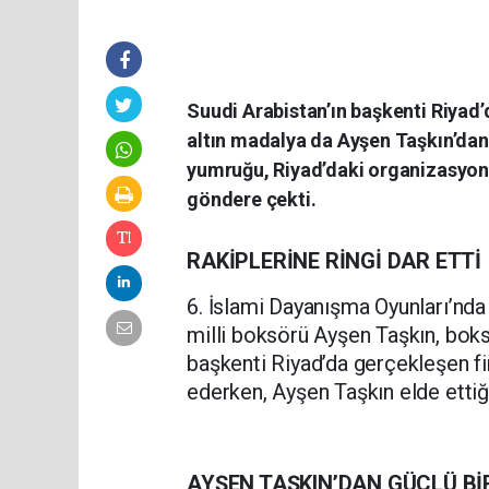
Suudi Arabistan’ın başkenti Riyad’
altın madalya da Ayşen Taşkın’dan 
yumruğu, Riyad’daki organizasyond
göndere çekti.
RAKİPLERİNE RİNGİ DAR ETTİ
6. İslami Dayanışma Oyunları’nda
milli boksörü Ayşen Taşkın, boksta
başkenti Riyad’da gerçekleşen fi
ederken, Ayşen Taşkın elde ettiğ
AYŞEN TAŞKIN’DAN GÜÇLÜ Bİ