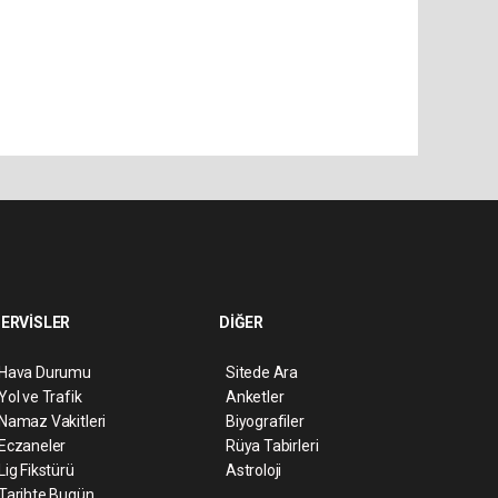
ERVİSLER
DİĞER
Hava Durumu
Sitede Ara
Yol ve Trafik
Anketler
Namaz Vakitleri
Biyografiler
Eczaneler
Rüya Tabirleri
Lig Fikstürü
Astroloji
Tarihte Bugün