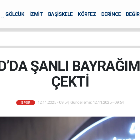
A
GÖLCÜK
İZMİT
BAŞİSKELE
KÖRFEZ
DERİNCE
DEĞİ
ÜRSEL
AD’DA ŞANLI BAYRAĞIM
ÇEKTİ
12.11.2025 - 09:54, Güncelleme: 12.11.2025 - 09:54
SPOR