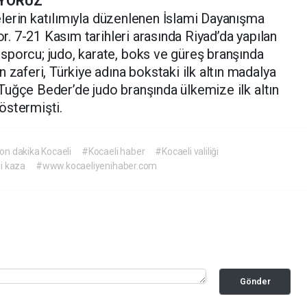
İYORUZ
lkelerin katılımıyla düzenlenen İslami Dayanışma
or. 7-21 Kasım tarihleri arasında Riyad’da yapılan
sporcu; judo, karate, boks ve güreş branşında
 zaferi, Türkiye adına bokstaki ilk altın madalya
i Tuğçe Beder’de judo branşında ülkemize ilk altın
östermişti.
on dakika Kocaeli
#Kocaeli haber
#Kocaeli valiliği
i kaza
#www.kocaeliyenihaber.com
Gönder