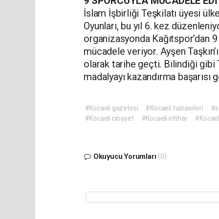
9 SPORCUYLA MÜCADELE ED
İslam İşbirliği Teşkilatı üyesi ü
Oyunları, bu yıl 6. kez düzenleniy
organizasyonda Kağıtspor’dan 9 
mücadele veriyor. Ayşen Taşkın’ın
olarak tarihe geçti. Bilindiği gib
madalyayı kazandırma başarısı g
#Kocaeli gazetesi
#Kocaeli habaerleri
#s
#Kocaeli cinayet
#Kocaeli intihar
#Kocael
Okuyucu Yorumları
(0)