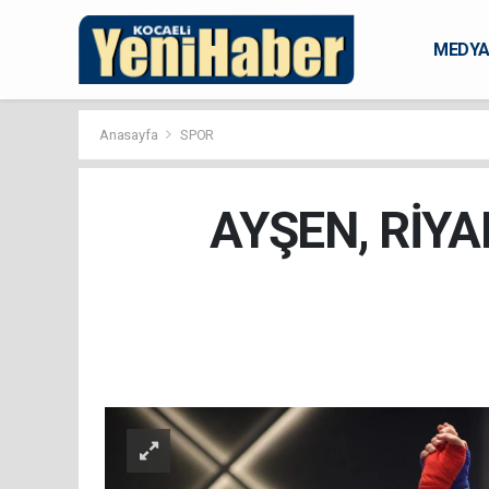
MEDY
KARAM
Anasayfa
SPOR
AYŞEN, RİY