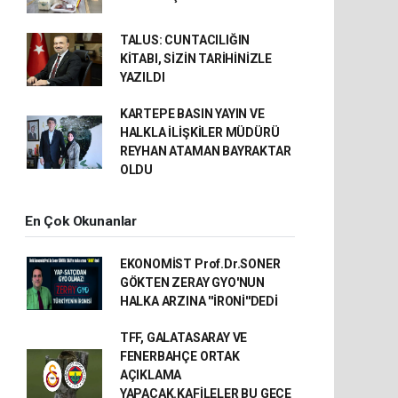
TALUS: CUNTACILIĞIN
KİTABI, SİZİN TARİHİNİZLE
YAZILDI
KARTEPE BASIN YAYIN VE
HALKLA İLİŞKİLER MÜDÜRÜ
REYHAN ATAMAN BAYRAKTAR
OLDU
En Çok Okunanlar
EKONOMİST Prof.Dr.SONER
GÖKTEN ZERAY GYO'NUN
HALKA ARZINA ''İRONİ''DEDİ
TFF, GALATASARAY VE
FENERBAHÇE ORTAK
AÇIKLAMA
YAPACAK.KAFİLELER BU GECE