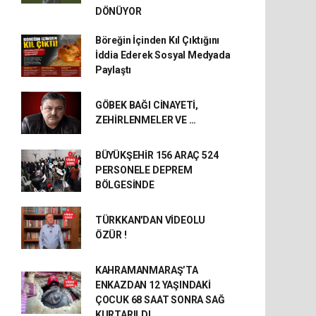
DÖNÜYOR
Böreğin İçinden Kıl Çıktığını
İddia Ederek Sosyal Medyada
Paylaştı
GÖBEK BAĞI CİNAYETİ,
ZEHİRLENMELER VE …
BÜYÜKŞEHİR 156 ARAÇ 524
PERSONELE DEPREM
BÖLGESİNDE
TÜRKKAN'DAN VİDEOLU
ÖZÜR !
KAHRAMANMARAŞ’TA
ENKAZDAN 12 YAŞINDAKİ
ÇOCUK 68 SAAT SONRA SAĞ
KURTARILDI