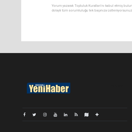
Yorum yazarak Topluluk Kuralları’nı kabul etmiş bulu
dolaylı tüm sorumluluğu tek başınıza üstleniyorsunuz
Pro-0.055