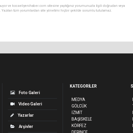
nuyor ve kocaeliyenihaber.com sitesine yaptığınız yorumunuzla ilgili doğrudan veya
. Yazılan tüm yorumlardan site yönetimi hiçbir şekilde sorumlu tutulamaz.
KATEGORİLER
S
Foto Galeri
MEDYA
Video Galeri
GÖLCÜK
İZMİT
Yazarlar
BAŞİSKELE
KÖRFEZ
Arşivler
DERİNCE