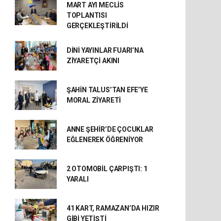
MART AYI MECLİS
TOPLANTISI
GERÇEKLEŞTİRİLDİ
DİNİ YAYINLAR FUARI’NA
ZİYARETÇİ AKINI
ŞAHİN TALUS’TAN EFE’YE
MORAL ZİYARETİ
ANNE ŞEHİR’DE ÇOCUKLAR
EĞLENEREK ÖĞRENİYOR
2 OTOMOBİL ÇARPIŞTI: 1
YARALI
41 KART, RAMAZAN’DA HIZIR
GİBİ YETİŞTİ