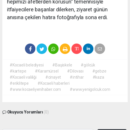
hepimizi afetlerden korusun” temennisiyle
itfaiyecilere başarılar dilerken, ziyaret günün
anısına çekilen hatıra fotoğrafıyla sona erdi.
#Kocaeli belediyesi
#Başiskele
#gölcük
#kartepe
#Karamürsel
#Dilovası
#gebze
#Kocaeli valiliği
#cinayet
#intihar
#kaza
#eriklitepe
#Kocaeli haberleri
#www.kocaeliyenihaber.com
#www.yenigolcuk.com
Okuyucu Yorumları
(0)