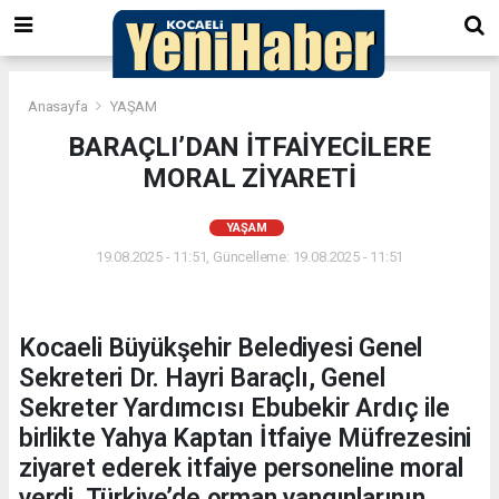
Anasayfa
YAŞAM
BARAÇLI’DAN İTFAİYECİLERE
MORAL ZİYARETİ
YAŞAM
19.08.2025 - 11:51, Güncelleme: 19.08.2025 - 11:51
Kocaeli Büyükşehir Belediyesi Genel
Sekreteri Dr. Hayri Baraçlı, Genel
Sekreter Yardımcısı Ebubekir Ardıç ile
birlikte Yahya Kaptan İtfaiye Müfrezesini
ziyaret ederek itfaiye personeline moral
verdi. Türkiye’de orman yangınlarının