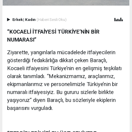
Erkek
|
Kadın
(Haberi Sesli Oku)
“KOCAELİ İTFAİYESİ TÜRKİYE’NİN BİR
NUMARASI”
Ziyarette, yangınlarla mücadelede itfaiyecilerin
gösterdiği fedakârlığa dikkat çeken Baraçlı,
Kocaeli itfaiyesini Türkiye’nin en gelişmiş teşkilatı
olarak tanımladı. “Mekanizmamız, araçlarımız,
ekipmanlarımız ve personelimizle Türkiye’nin bir
numaralı itfaiyesiyiz. Bu gururu sizlerle birlikte
yaşıyoruz” diyen Baraçlı, bu sözleriyle ekiplerin
başarısını vurguladı.