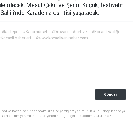
ile olacak. Mesut Çakır ve Şenol Küçük, festivalin
e
Sahili’nde Karadeniz esintisi yaşatacak.
#kartepe
#Karamürsel
#Dilovası
#gebze
#Kocaeli valiliği
Kocaeli haberleri
#www.kocaeliyenihaber.com
Gönder
nuyor ve kocaeliyenihaber.com sitesine yaptığınız yorumunuzla ilgili doğrudan veya
. Yazılan tüm yorumlardan site yönetimi hiçbir şekilde sorumlu tutulamaz.