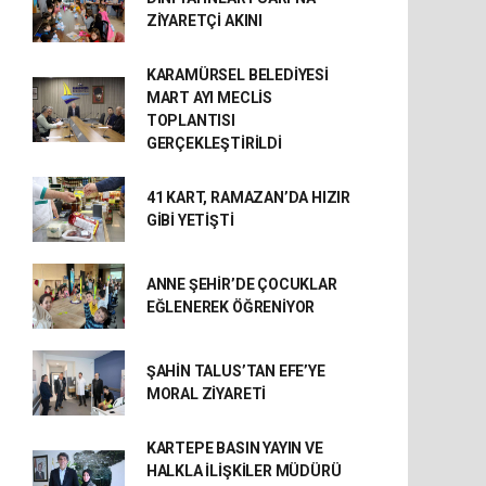
ZİYARETÇİ AKINI
KARAMÜRSEL BELEDİYESİ
MART AYI MECLİS
TOPLANTISI
GERÇEKLEŞTİRİLDİ
41 KART, RAMAZAN’DA HIZIR
GİBİ YETİŞTİ
ANNE ŞEHİR’DE ÇOCUKLAR
EĞLENEREK ÖĞRENİYOR
ŞAHİN TALUS’TAN EFE’YE
MORAL ZİYARETİ
KARTEPE BASIN YAYIN VE
HALKLA İLİŞKİLER MÜDÜRÜ