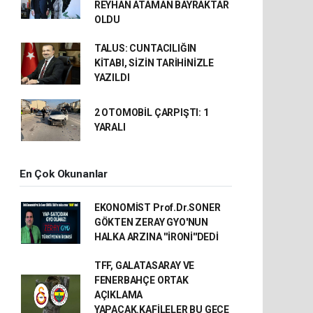
REYHAN ATAMAN BAYRAKTAR
OLDU
TALUS: CUNTACILIĞIN
KİTABI, SİZİN TARİHİNİZLE
YAZILDI
2 OTOMOBİL ÇARPIŞTI: 1
YARALI
En Çok Okunanlar
EKONOMİST Prof.Dr.SONER
GÖKTEN ZERAY GYO'NUN
HALKA ARZINA ''İRONİ''DEDİ
TFF, GALATASARAY VE
FENERBAHÇE ORTAK
AÇIKLAMA
YAPACAK.KAFİLELER BU GECE