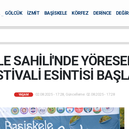
A
GÖLCÜK
İZMİT
BAŞİSKELE
KÖRFEZ
DERİNCE
DEĞİ
ÜRSEL
LE SAHİLİ'NDE YÖRESE
STİVALİ ESİNTİSİ BAŞL
02.08.2025 - 17:28, Güncelleme: 02.08.2025 - 17:28
YAŞAM