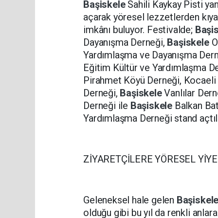
Başiskele
Sahili Kaykay Pisti ya
açarak yöresel lezzetlerden kıyaf
imkânı buluyor. Festivalde;
Başi
Dayanışma Derneği,
Başiskele
O
Yardımlaşma ve Dayanışma Derneği
Eğitim Kültür ve Yardımlaşma De
Pirahmet Köyü Derneği, Kocaeli
Derneği,
Başiskele
Vanlılar Dern
Derneği ile
Başiskele
Balkan Bat
Yardımlaşma Derneği stand açtıl
ZİYARETÇİLERE YÖRESEL YİYE
Geleneksel hale gelen
Başiskel
olduğu gibi bu yıl da renkli anlar