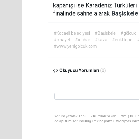
kapanışı ise Karadeniz Türküleri 
finalinde sahne alarak
Başiskel
#Kocaeli belediyesi
#Başiskele
#gölcük
#cinayet
#intihar
#kaza
#eriklitepe
#
#www.yenigolcuk.com
Okuyucu Yorumları
(0)
Yorum yazarak Topluluk Kuralları’nı kabul etmiş bulu
dolaylı tüm sorumluluğu tek başınıza üstleniyorsunuz