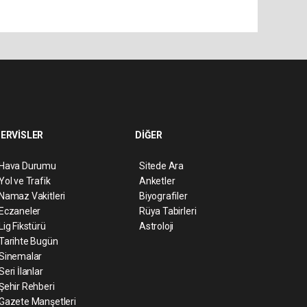
ERVİSLER
DİĞER
Hava Durumu
Sitede Ara
Yol ve Trafik
Anketler
Namaz Vakitleri
Biyografiler
Eczaneler
Rüya Tabirleri
Lig Fikstürü
Astroloji
Tarihte Bugün
Sinemalar
Seri İlanlar
Şehir Rehberi
Gazete Manşetleri