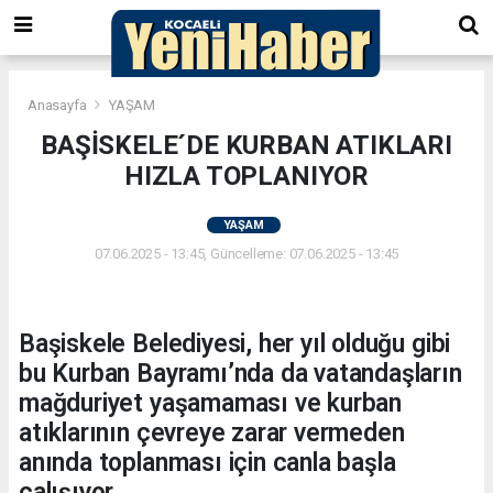
Anasayfa
YAŞAM
BAŞİSKELE´DE KURBAN ATIKLARI
HIZLA TOPLANIYOR
YAŞAM
07.06.2025 - 13:45, Güncelleme: 07.06.2025 - 13:45
Başiskele Belediyesi, her yıl olduğu gibi
bu Kurban Bayramı’nda da vatandaşların
mağduriyet yaşamaması ve kurban
atıklarının çevreye zarar vermeden
anında toplanması için canla başla
çalışıyor.