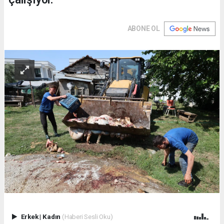
ABONE OL
Erkek
|
Kadın
(Haberi Sesli Oku)