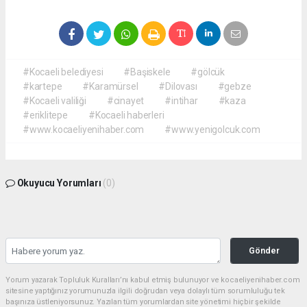
#Kocaeli belediyesi
#Başiskele
#gölcük
#kartepe
#Karamürsel
#Dilovası
#gebze
#Kocaeli valiliği
#cinayet
#intihar
#kaza
#eriklitepe
#Kocaeli haberleri
#www.kocaeliyenihaber.com
#www.yenigolcuk.com
Okuyucu Yorumları
(0)
Gönder
Yorum yazarak Topluluk Kuralları’nı kabul etmiş bulunuyor ve kocaeliyenihaber.com
sitesine yaptığınız yorumunuzla ilgili doğrudan veya dolaylı tüm sorumluluğu tek
başınıza üstleniyorsunuz. Yazılan tüm yorumlardan site yönetimi hiçbir şekilde