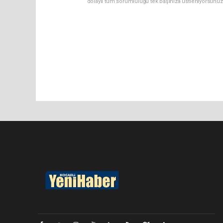
dolaylı tüm sorumluluğu tek başınıza üstleniyorsunuz
Pro-0.056