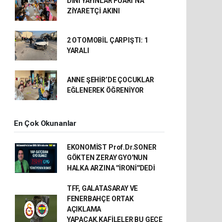
DİNİ YAYINLAR FUARI’NA
ZİYARETÇİ AKINI
2 OTOMOBİL ÇARPIŞTI: 1
YARALI
ANNE ŞEHİR’DE ÇOCUKLAR
EĞLENEREK ÖĞRENİYOR
En Çok Okunanlar
EKONOMİST Prof.Dr.SONER
GÖKTEN ZERAY GYO'NUN
HALKA ARZINA ''İRONİ''DEDİ
TFF, GALATASARAY VE
FENERBAHÇE ORTAK
AÇIKLAMA
YAPACAK.KAFİLELER BU GECE