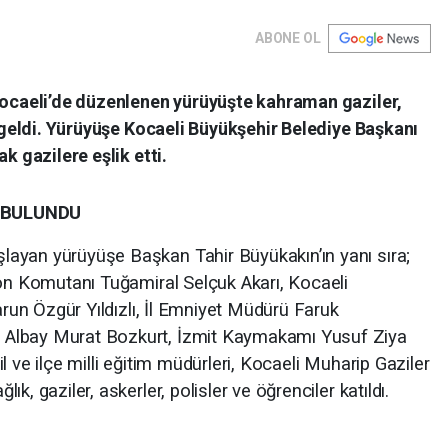
ABONE OL
 Kocaeli’de düzenlenen yürüyüşte kahraman gaziler,
a geldi. Yürüyüşe Kocaeli Büyükşehir Belediye Başkanı
k gazilere eşlik etti.
R BULUNDU
ayan yürüyüşe Başkan Tahir Büyükakın’ın yanı sıra;
zon Komutanı Tuğamiral Selçuk Akarı, Kocaeli
Harun Özgür Yıldızlı, İl Emniyet Müdürü Faruk
 Albay Murat Bozkurt, İzmit Kaymakamı Yusuf Ziya
 il ve ilçe milli eğitim müdürleri, Kocaeli Muharip Gaziler
, gaziler, askerler, polisler ve öğrenciler katıldı.