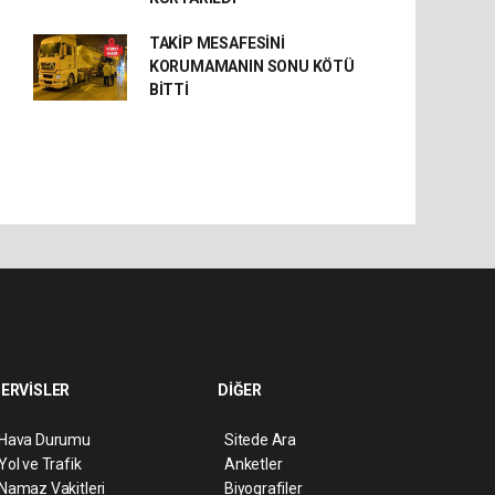
TAKİP MESAFESİNİ
KORUMAMANIN SONU KÖTÜ
BİTTİ
ERVİSLER
DİĞER
Hava Durumu
Sitede Ara
Yol ve Trafik
Anketler
Namaz Vakitleri
Biyografiler