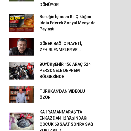
DÖNÜYOR
Böreğin İçinden Kıl Çıktığını
İddia Ederek Sosyal Medyada
Paylaştı
GÖBEK BAĞI CİNAYETİ,
ZEHİRLENMELER VE …
BÜYÜKŞEHİR 156 ARAÇ 524
PERSONELE DEPREM
BÖLGESİNDE
TÜRKKAN'DAN VİDEOLU
ÖZÜR !
KAHRAMANMARAŞ’TA
ENKAZDAN 12 YAŞINDAKİ
ÇOCUK 68 SAAT SONRA SAĞ
KURTARILDI