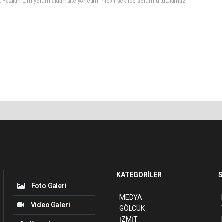
. Yazılan tüm yorumlardan site yönetimi hiçbir şekilde sorumlu tutulamaz.
KATEGORİLER
S
Foto Galeri
MEDYA
Video Galeri
GÖLCÜK
İZMİT