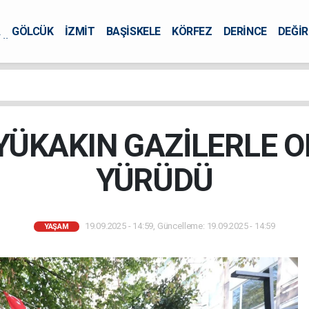
A
GÖLCÜK
İZMİT
BAŞİSKELE
KÖRFEZ
DERİNCE
DEĞİ
ÜRSEL
YÜKAKIN GAZİLERLE 
YÜRÜDÜ
19.09.2025 - 14:59, Güncelleme: 19.09.2025 - 14:59
YAŞAM