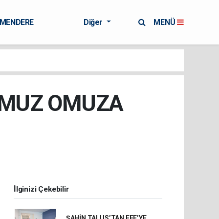
RMENDERE
Diğer
MENÜ
OMUZ OMUZA
İlginizi Çekebilir
ŞAHİN TALUS’TAN EFE’YE