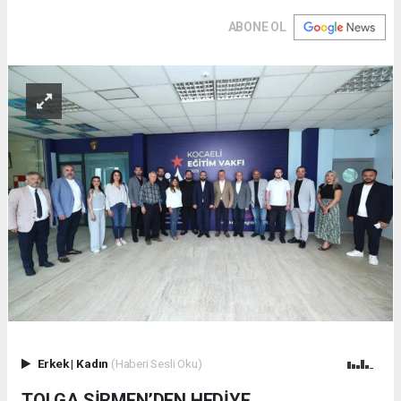
ABONE OL
Erkek
|
Kadın
(Haberi Sesli Oku)
TOLGA SİRMEN’DEN HEDİYE