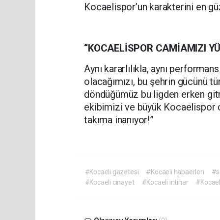
Kocaelispor’un karakterini en güz
“KOCAELİSPOR CAMİAMIZI Y
Aynı kararlılıkla, aynı performa
olacağımızı, bu şehrin gücünü tü
döndüğümüz bu ligden erken gitm
ekibimizi ve büyük Kocaelispor 
takıma inanıyor!”
#Kocaeli gazetesi
#Kocaeli habaerleri
#s
#Kocaeli cinayet
#Kocaeli intihar
#Kocael