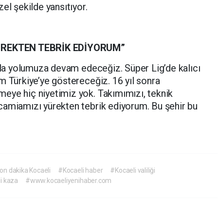
el şekilde yansıtıyor.
ÜREKTEN TEBRİK EDİYORUM”
nsla yolumuza devam edeceğiz. Süper Lig’de kalıcı
m Türkiye’ye göstereceğiz. 16 yıl sonra
eye hiç niyetimiz yok. Takımımızı, teknik
camiamızı yürekten tebrik ediyorum. Bu şehir bu
on dakika Kocaeli
#Kocaeli haber
#Kocaeli valiliği
i kaza
#www.kocaeliyenihaber.com