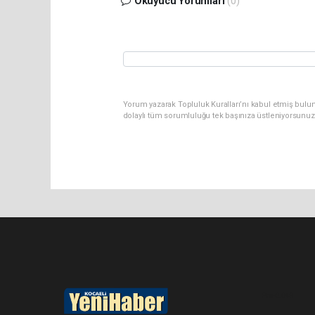
Okuyucu Yorumları
(0)
Yorum yazarak Topluluk Kuralları’nı kabul etmiş bulu
dolaylı tüm sorumluluğu tek başınıza üstleniyorsunuz
Pro-0.049