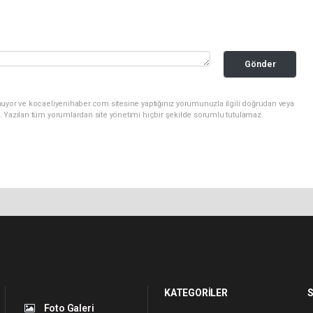
Gönder
nuyor ve kocaeliyenihaber.com sitesine yaptığınız yorumunuzla ilgili doğrudan veya
. Yazılan tüm yorumlardan site yönetimi hiçbir şekilde sorumlu tutulamaz.
KATEGORİLER
S
Foto Galeri