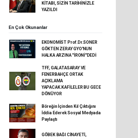
KİTABI, SİZİN TARİHİNİZLE
YAZILDI
En Çok Okunanlar
EKONOMİST Prof.Dr.SONER
GÖKTEN ZERAY GYO'NUN
HALKA ARZINA ''İRONİ''DEDİ
TFF, GALATASARAY VE
FENERBAHÇE ORTAK
AÇIKLAMA
YAPACAK.KAFİLELER BU GECE
DÖNÜYOR
Böreğin İçinden Kıl Çıktığını
İddia Ederek Sosyal Medyada
Paylaştı
GÖBEK BAĞI CİNAYETİ,