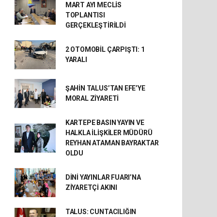
MART AYI MECLİS
TOPLANTISI
GERÇEKLEŞTİRİLDİ
2 OTOMOBİL ÇARPIŞTI: 1
YARALI
ŞAHİN TALUS’TAN EFE’YE
MORAL ZİYARETİ
KARTEPE BASIN YAYIN VE
HALKLA İLİŞKİLER MÜDÜRÜ
REYHAN ATAMAN BAYRAKTAR
OLDU
DİNİ YAYINLAR FUARI’NA
ZİYARETÇİ AKINI
TALUS: CUNTACILIĞIN