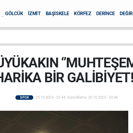
A
GÖLCÜK
İZMİT
BAŞİSKELE
KÖRFEZ
DERİNCE
DEĞİ
ÜRSEL
YÜKAKIN ‘’MUHTEŞEM
HARİKA BİR GALİBİYET!’
25.10.2025 - 20:44, Güncelleme: 25.10.2025 - 20:44
SPOR