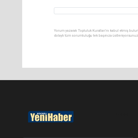
Yorum yazarak Topluluk Kuralları’nı kabul etmiş bulu
dolaylı tüm sorumluluğu tek başınıza üstleniyorsunuz
Pro-0.061