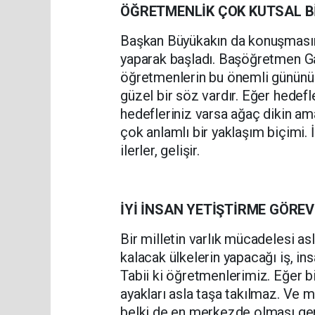
ÖĞRETMENLİK ÇOK KUTSAL B
Başkan Büyükakın da konuşmasın
yaparak başladı. Başöğretmen G
öğretmenlerin bu önemli gününü t
güzel bir söz vardır. Eğer hedefle
hedefleriniz varsa ağaç dikin ama 
çok anlamlı bir yaklaşım biçimi. İn
ilerler, gelişir.
İYİ İNSAN YETİŞTİRME GÖREV
Bir milletin varlık mücadelesi asl
kalacak ülkelerin yapacağı iş, in
Tabii ki öğretmenlerimiz. Eğer bi
ayakları asla taşa takılmaz. Ve m
belki de en merkezde olması ge