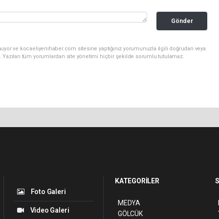
Gönder
nuyor ve kocaeliyenihaber.com sitesine yaptığınız yorumunuzla ilgili doğrudan veya
. Yazılan tüm yorumlardan site yönetimi hiçbir şekilde sorumlu tutulamaz.
KATEGORİLER
S
Foto Galeri
MEDYA
Video Galeri
GÖLCÜK