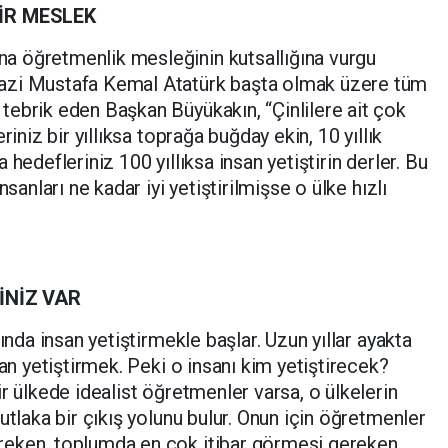
İR MESLEK
a öğretmenlik mesleğinin kutsallığına vurgu
azi Mustafa Kemal Atatürk başta olmak üzere tüm
ebrik eden Başkan Büyükakın, “Çinlilere ait çok
riniz bir yıllıksa toprağa buğday ekin, 10 yıllık
hedefleriniz 100 yıllıksa insan yetiştirin derler. Bu
sanları ne kadar iyi yetiştirilmişse o ülke hızlı
İNİZ VAR
ında insan yetiştirmekle başlar. Uzun yıllar ayakta
san yetiştirmek. Peki o insanı kim yetiştirecek?
r ülkede idealist öğretmenler varsa, o ülkelerin
utlaka bir çıkış yolunu bulur. Onun için öğretmenler
reken, toplumda en çok itibar görmesi gereken