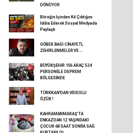
DÖNÜYOR
Böreğin İçinden Kıl Çıktığını
İddia Ederek Sosyal Medyada
Paylaştı
GÖBEK BAĞI CİNAYETİ,
ZEHİRLENMELER VE …
BÜYÜKŞEHİR 156 ARAÇ 524
PERSONELE DEPREM
BÖLGESİNDE
TÜRKKAN'DAN VİDEOLU
ÖZÜR !
KAHRAMANMARAŞ’TA
ENKAZDAN 12 YAŞINDAKİ
ÇOCUK 68 SAAT SONRA SAĞ
KURTARILDI