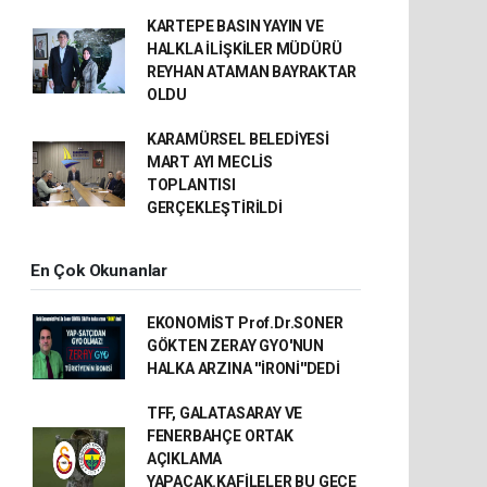
KARTEPE BASIN YAYIN VE
HALKLA İLİŞKİLER MÜDÜRÜ
REYHAN ATAMAN BAYRAKTAR
OLDU
KARAMÜRSEL BELEDİYESİ
MART AYI MECLİS
TOPLANTISI
GERÇEKLEŞTİRİLDİ
En Çok Okunanlar
EKONOMİST Prof.Dr.SONER
GÖKTEN ZERAY GYO'NUN
HALKA ARZINA ''İRONİ''DEDİ
TFF, GALATASARAY VE
FENERBAHÇE ORTAK
AÇIKLAMA
YAPACAK.KAFİLELER BU GECE