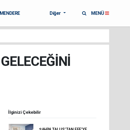
RMENDERE
Diğer
MENÜ
 GELECEĞİNİ
İlginizi Çekebilir
ŞAHİN TALUS’TAN EFE’YE