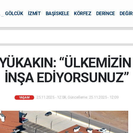
A
GÖLCÜK
İZMİT
BAŞİSKELE
KÖRFEZ
DERİNCE
DEĞİ
ÜRSEL
ÜKAKIN: “ÜLKEMİZİN
İNŞA EDİYORSUNUZ”
25.11.2025 - 12:08, Güncelleme: 25.11.2025 - 12:09
YAŞAM