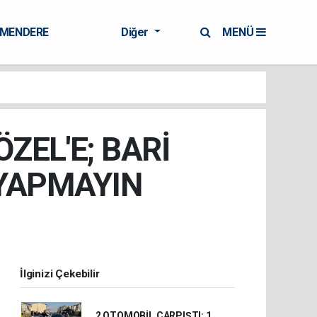
RMENDERE
Diğer
MENÜ
ZEL'E; BARİ
 YAPMAYIN
İlginizi Çekebilir
2 OTOMOBİL ÇARPIŞTI: 1