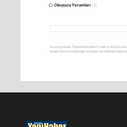
Okuyucu Yorumları
(0)
Yorum yazarak Topluluk Kuralları’nı kabul etmiş bulu
dolaylı tüm sorumluluğu tek başınıza üstleniyorsunuz
Pro-0.054