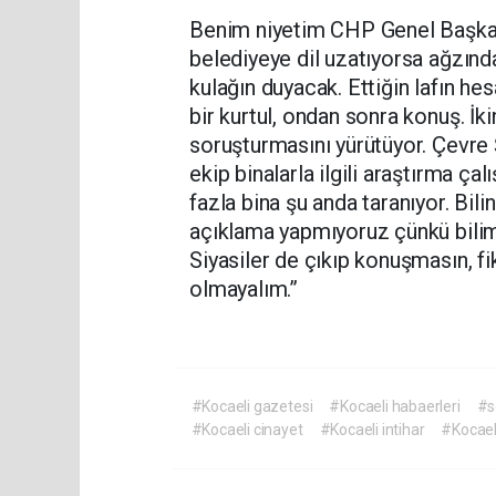
Benim niyetim CHP Genel Başkan
belediyeye dil uzatıyorsa ağzınd
kulağın duyacak. Ettiğin lafın he
bir kurtul, ondan sonra konuş. İkin
soruşturmasını yürütüyor. Çevre Ş
ekip binalarla ilgili araştırma ç
fazla bina şu anda taranıyor. Bili
açıklama yapmıyoruz çünkü bilim 
Siyasiler de çıkıp konuşmasın, fi
olmayalım.”
#Kocaeli gazetesi
#Kocaeli habaerleri
#s
#Kocaeli cinayet
#Kocaeli intihar
#Kocael