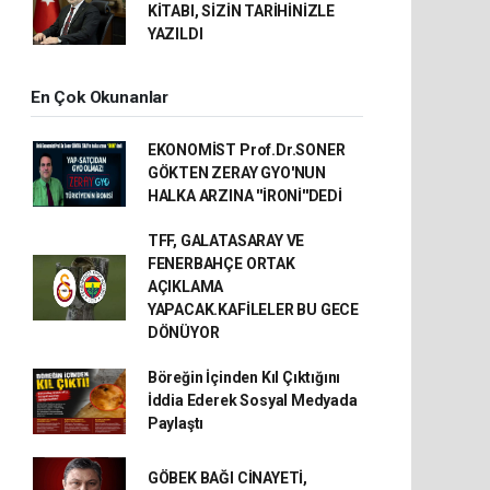
KİTABI, SİZİN TARİHİNİZLE
YAZILDI
En Çok Okunanlar
EKONOMİST Prof.Dr.SONER
GÖKTEN ZERAY GYO'NUN
HALKA ARZINA ''İRONİ''DEDİ
TFF, GALATASARAY VE
FENERBAHÇE ORTAK
AÇIKLAMA
YAPACAK.KAFİLELER BU GECE
DÖNÜYOR
Böreğin İçinden Kıl Çıktığını
İddia Ederek Sosyal Medyada
Paylaştı
GÖBEK BAĞI CİNAYETİ,