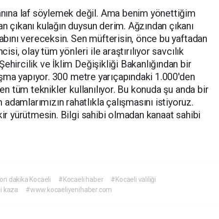
ına laf söylemek değil. Ama benim yönettiğim
an çıkanı kulağın duysun derim. Ağzından çıkanı
sabını vereceksin. Sen müfterisin, önce bu yaftadan
cisi, olay tüm yönleri ile araştırılıyor savcılık
ehircilik ve İklim Değişikliği Bakanlığından bir
alışma yapıyor. 300 metre yarıçapındaki 1.000'den
nen tüm teknikler kullanılıyor. Bu konuda şu anda bir
adamlarımızın rahatlıkla çalışmasını istiyoruz.
kir yürütmesin. Bilgi sahibi olmadan kanaat sahibi
on dakika Kocaeli
#Kocaeli haber
#Kocaeli valiliği
i kaza
#www.kocaeliyenihaber.com