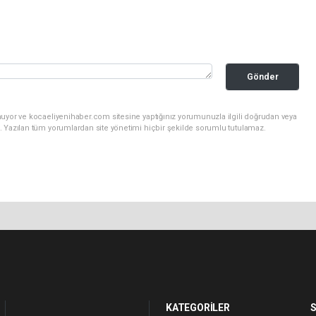
Gönder
nuyor ve kocaeliyenihaber.com sitesine yaptığınız yorumunuzla ilgili doğrudan veya
. Yazılan tüm yorumlardan site yönetimi hiçbir şekilde sorumlu tutulamaz.
KATEGORİLER
S