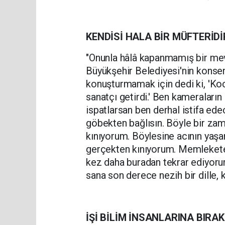
KENDİSİ HALA BİR MÜFTERİDİ
"Onunla hâlâ kapanmamış bir mev
Büyükşehir Belediyesi'nin konse
konuşturmamak için dedi ki, 'Koc
sanatçı getirdi.' Ben kameraları
ispatlarsan ben derhal istifa ed
göbekten bağlısın. Böyle bir zam
kınıyorum. Böylesine acının yaşan
gerçekten kınıyorum. Memlekete 
kez daha buradan tekrar ediyorum
sana son derece nezih bir dille,
İŞİ BİLİM İNSANLARINA BIRA