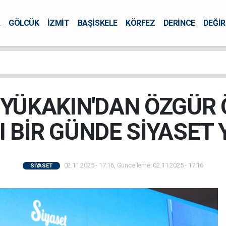
A
GÖLCÜK
İZMİT
BAŞİSKELE
KÖRFEZ
DERİNCE
DEĞİ
ÜRSEL
ÜKAKIN'DAN ÖZGÜR Ö
I BİR GÜNDE SİYASET
02.11.2025 - 17:16, Güncelleme: 02.11.2025 - 17:16
SİYASET