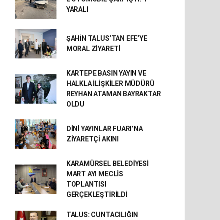
YARALI
ŞAHİN TALUS’TAN EFE’YE
MORAL ZİYARETİ
KARTEPE BASIN YAYIN VE
HALKLA İLİŞKİLER MÜDÜRÜ
REYHAN ATAMAN BAYRAKTAR
OLDU
DİNİ YAYINLAR FUARI’NA
ZİYARETÇİ AKINI
KARAMÜRSEL BELEDİYESİ
MART AYI MECLİS
TOPLANTISI
GERÇEKLEŞTİRİLDİ
TALUS: CUNTACILIĞIN