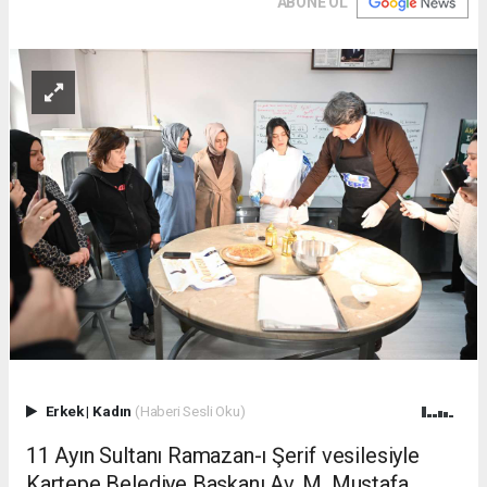
ABONE OL
Erkek
|
Kadın
(Haberi Sesli Oku)
11 Ayın Sultanı Ramazan-ı Şerif vesilesiyle
Kartepe Belediye Başkanı Av. M. Mustafa