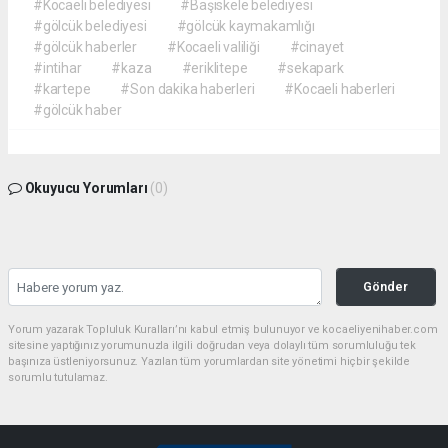
#Kocaeli belediyesi
#Başiskele belediyesi
#gölcük belediyesi
#gölcük kaymakamlığı
#gölcük haberler
#Kocaeli valiliği
#cinayet
#intihar
#kaza
#eriklitepe
#sekapark
#kartepe
#Son dakika haberleri
#Kocaeli haberleri
#gölcük haber
Okuyucu Yorumları
(0)
Gönder
Yorum yazarak Topluluk Kuralları’nı kabul etmiş bulunuyor ve kocaeliyenihaber.com
sitesine yaptığınız yorumunuzla ilgili doğrudan veya dolaylı tüm sorumluluğu tek
başınıza üstleniyorsunuz. Yazılan tüm yorumlardan site yönetimi hiçbir şekilde
sorumlu tutulamaz.