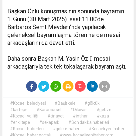
Başkan Özlü konuşmasının sonunda bayramın
1. Günü (30 Mart 2025) saat 11.00’de
Barbaros Semt Meydanı’nda yapılacak
geleneksel bayramlaşma törenine de mesai
arkadaşlarını da davet etti.
Daha sonra Başkan M. Yasin Özlü mesai
arkadaşlarıyla tek tek tokalaşarak bayramlaştı.
#Kocaeli belediyesi
#Başiskele
#gölcük
#kartepe
#Karamürsel
#Dilovası
#gebze
#Kocaeli valiliği
#cinayet
#intihar
#kaza
#eriklitepe
#sekapark
#Son dakika haberleri
#Kocaeli haberleri
#gölcük haber
#Kocaeli yenihaber
#Kocaeli haber portalı
#www.kocaeliyenihaber.com