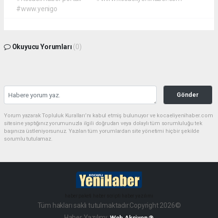
#www.yenigo
Okuyucu Yorumları
(0)
Gönder
Yorum yazarak Topluluk Kuralları’nı kabul etmiş bulunuyor ve kocaeliyenihaber.com
sitesine yaptığınız yorumunuzla ilgili doğrudan veya dolaylı tüm sorumluluğu tek
başınıza üstleniyorsunuz. Yazılan tüm yorumlardan site yönetimi hiçbir şekilde
sorumlu tutulamaz.
haber paketi
haber scripti
haber yazılımı
Tüm hakları saklı tutulmaktadır.Copyright 2026©
Haber Yazılımı:
Web Aksiyon ®