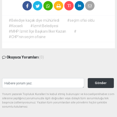
#Belediye kaçak diye mühürledi
#seçim ofisi oldu
#Kocaeli
#İzmit Belediyesi
#MHP İzmit İlçe Başkanı İlker Kazan
#
#CHP'nin seçim ofisine
Okuyucu Yorumları
(0)
Gönder
Yorum yazarak Topluluk Kuralları’nı kabul etmiş bulunuyor ve kocaeliyenihaber.com
sitesine yaptığınız yorumunuzla ilgili doğrudan veya dolaylı tüm sorumluluğu tek
başınıza üstleniyorsunuz. Yazılan tüm yorumlardan site yönetimi hiçbir şekilde
sorumlu tutulamaz.