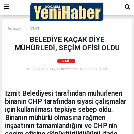
Anasayfa
İZMİT
BELEDİYE KAÇAK DİYE
MÜHÜRLEDİ, SEÇİM OFİSİ OLDU
İZMİT
06.12.2025 - 10:47, Güncelleme: 06.12.2025 - 10:47
İzmit Belediyesi tarafından mühürlenen
binanın CHP tarafından siyasi çalışmalar
için kullanılması tepkiye sebep oldu.
Binanın mühürlü olmasına rağmen
inşaatının tamamlandığını ve CHP'nin
seçim ofisine dönüştürüldüğünü ifade