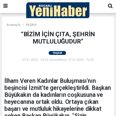
Anasayfa
YAŞAM
“BİZİM İÇİN ÇITA, ŞEHRİN
MUTLULUĞUDUR”
YAŞAM
07.01.2026 - 10:23, Güncelleme: 07.01.2026 - 10:23
İlham Veren Kadınlar Buluşması'nın
beşincisi İzmit'te gerçekleştirildi. Başkan
Büyükakın da kadınların coşkusuna ve
heyecanına ortak oldu. Ortaya çıkan
başarı ve mutluluk hikayelerine dikkat
çeken Başkan Büyükakın, "Sizin