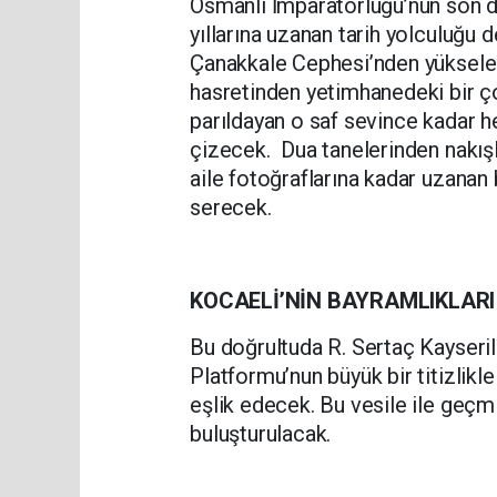
Osmanlı İmparatorluğu’nun son 
yıllarına uzanan tarih yolculuğu 
Çanakkale Cephesi’nden yüksel
hasretinden yetimhanedeki bir ço
parıldayan o saf sevince kadar he
çizecek. Dua tanelerinden nakışl
aile fotoğraflarına kadar uzanan
serecek.
KOCAELİ’NİN BAYRAMLIKLARI
Bu doğrultuda R. Sertaç Kayseril
Platformu’nun büyük bir titizlikl
eşlik edecek. Bu vesile ile geçm
buluşturulacak.