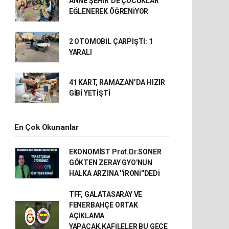
ANNE ŞEHİR’DE ÇOCUKLAR
EĞLENEREK ÖĞRENİYOR
2 OTOMOBİL ÇARPIŞTI: 1
YARALI
41 KART, RAMAZAN’DA HIZIR
GİBİ YETİŞTİ
En Çok Okunanlar
EKONOMİST Prof.Dr.SONER
GÖKTEN ZERAY GYO'NUN
HALKA ARZINA ''İRONİ''DEDİ
TFF, GALATASARAY VE
FENERBAHÇE ORTAK
AÇIKLAMA
YAPACAK.KAFİLELER BU GECE