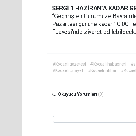
SERGİ 1 HAZİRAN’A KADAR G
“Geçmişten Günümüze Bayramlar
Pazartesi gününe kadar 10.00 il
Fuayesi’nde ziyaret edilebilecek
#Kocaeli gazetesi
#Kocaeli habaerleri
#s
#Kocaeli cinayet
#Kocaeli intihar
#Kocael
Okuyucu Yorumları
(0)