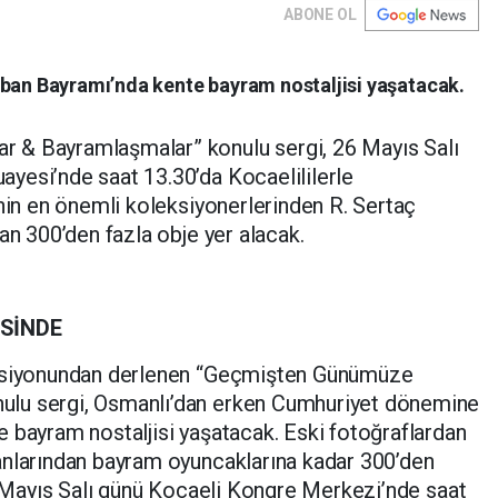
ABONE OL
rban Bayramı’nda kente bayram nostaljisi yaşatacak.
& Bayramlaşmalar” konulu sergi, 26 Mayıs Salı
yesi’nde saat 13.30’da Kocaelililerle
’nin en önemli koleksiyonerlerinden R. Sertaç
an 300’den fazla obje yer alacak.
SİNDE
eksiyonundan derlenen “Geçmişten Günümüze
lu sergi, Osmanlı’dan erken Cumhuriyet dönemine
 bayram nostaljisi yaşatacak. Eski fotoğraflardan
anlarından bayram oyuncaklarına kadar 300’den
26 Mayıs Salı günü Kocaeli Kongre Merkezi’nde saat