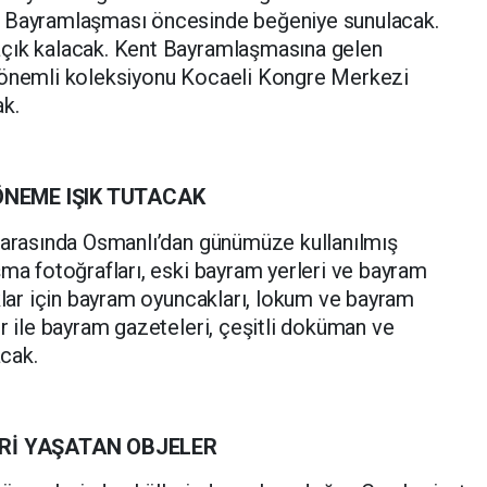
t Bayramlaşması öncesinde beğeniye sunulacak.
açık kalacak. Kent Bayramlaşmasına gelen
u önemli koleksiyonu Kocaeli Kongre Merkezi
ak.
DÖNEME IŞIK TUTACAK
r arasında Osmanlı’dan günümüze kullanılmış
şma fotoğrafları, eski bayram yerleri ve bayram
uklar için bayram oyuncakları, lokum ve bayram
er ile bayram gazeteleri, çeşitli doküman ve
acak.
ERİ YAŞATAN OBJELER