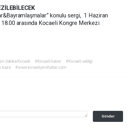
EZİLEBİLECEK
&Bayramlaşmalar” konulu sergi, 1 Haziran
e 18.00 arasında Kocaeli Kongre Merkezi
.
on dakika Kocaeli
#Kocaeli haber
#Kocaeli valiliği
i kaza
#www.kocaeliyenihaber.com
Gönder