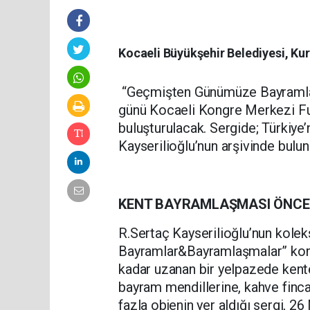
Kocaeli Büyükşehir Belediyesi, Ku
“Geçmişten Günümüze Bayramlar 
günü Kocaeli Kongre Merkezi Fua
buluşturulacak. Sergide; Türkiye
Kayserilioğlu’nun arşivinde bulun
KENT BAYRAMLAŞMASI ÖNCE
R.Sertaç Kayserilioğlu’nun kol
Bayramlar&Bayramlaşmalar” konu
kadar uzanan bir yelpazede kente
bayram mendillerine, kahve finc
fazla objenin yer aldığı sergi, 