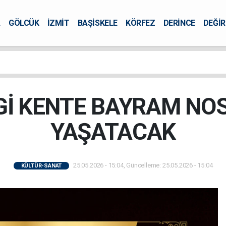
A
GÖLCÜK
İZMİT
BAŞİSKELE
KÖRFEZ
DERİNCE
DEĞİ
ÜRSEL
Gİ KENTE BAYRAM NOS
YAŞATACAK
25.05.2026 - 15:04, Güncelleme: 25.05.2026 - 15:04
KÜLTÜR-SANAT