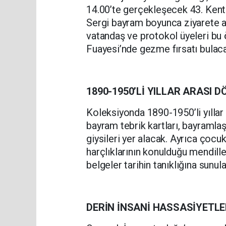
14.00’te gerçekleşecek 43. Ken
Sergi bayram boyunca ziyarete 
vatandaş ve protokol üyeleri b
Fuayesi’nde gezme fırsatı bulac
1890-1950’Lİ YILLAR ARASI 
Koleksiyonda 1890-1950’li yılla
bayram tebrik kartları, bayramla
giysileri yer alacak. Ayrıca çoc
harçlıklarının konulduğu mendill
belgeler tarihin tanıklığına sunul
DERİN İNSANİ HASSASİYETL