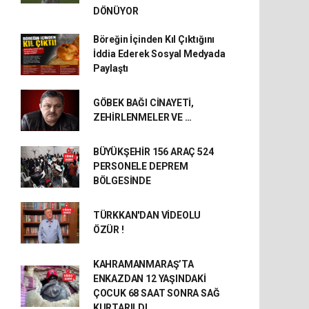
DÖNÜYOR
Böreğin İçinden Kıl Çıktığını
İddia Ederek Sosyal Medyada
Paylaştı
GÖBEK BAĞI CİNAYETİ,
ZEHİRLENMELER VE …
BÜYÜKŞEHİR 156 ARAÇ 524
PERSONELE DEPREM
BÖLGESİNDE
TÜRKKAN'DAN VİDEOLU
ÖZÜR !
KAHRAMANMARAŞ’TA
ENKAZDAN 12 YAŞINDAKİ
ÇOCUK 68 SAAT SONRA SAĞ
KURTARILDI