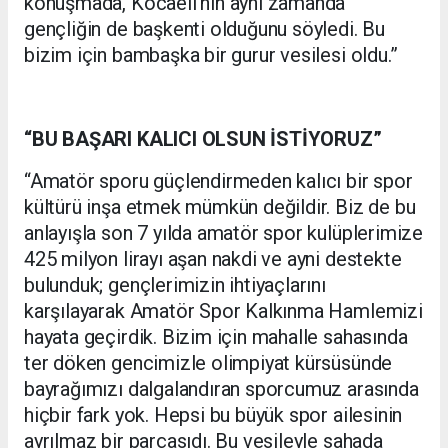
konuşmada, Kocaeli’nin aynı zamanda
gençliğin de başkenti olduğunu söyledi. Bu
bizim için bambaşka bir gurur vesilesi oldu.”
“BU BAŞARI KALICI OLSUN İSTİYORUZ”
“Amatör sporu güçlendirmeden kalıcı bir spor
kültürü inşa etmek mümkün değildir. Biz de bu
anlayışla son 7 yılda amatör spor kulüplerimize
425 milyon lirayı aşan nakdi ve ayni destekte
bulunduk; gençlerimizin ihtiyaçlarını
karşılayarak Amatör Spor Kalkınma Hamlemizi
hayata geçirdik. Bizim için mahalle sahasında
ter döken gencimizle olimpiyat kürsüsünde
bayrağımızı dalgalandıran sporcumuz arasında
hiçbir fark yok. Hepsi bu büyük spor ailesinin
ayrılmaz bir parçasıdı. Bu vesileyle sahada