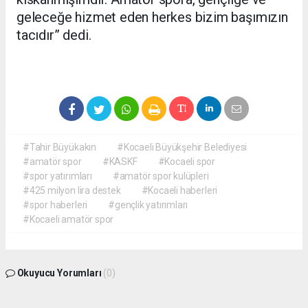
geleceğe hizmet eden herkes bizim başımızın
tacıdır” dedi.
#Tahir Büyükakın
#Kocaeli Büyükşehir Belediyesi
#amatör spor
#KASKF
#Kocaeli spor
#spor yatırımları
#amatör spor kulüpleri
#425 milyon lira destek
#Kocaeli haberleri
#spor haberleri
#gençlik yatırımları
#Kocaeli amatör spor
Okuyucu Yorumları
(0)