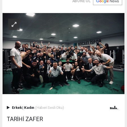
ABONE OL
Erkek
|
Kadın
(Haberi Sesli Oku)
TARİHİ ZAFER