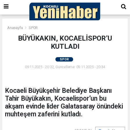
Anasayfa
SPOR
BÜYÜKAKIN, KOCAELİSPOR’U
KUTLADI
SPOR
09.11.2025 - 20:32, Güncelleme: 09.11.2025 - 20:34
Kocaeli Büyükşehir Belediye Başkanı
Tahir Büyükakın, Kocaelispor’un bu
akşam evinde lider Galatasaray önündeki
muhteşem zaferini kutladı.